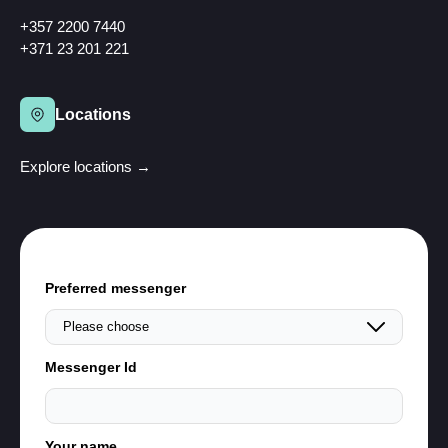
+357 2200 7440
+371 23 201 221
Locations
Explore locations →
Preferred messenger
Messenger Id
Your name