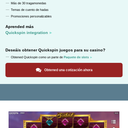
Más de 30 tragamonedas
Temas de cuento de hadas
Promociones personalizables
Aprended más
Quickspin integration
Deseáis obtener
Quickspin
juegos para su casino?
Obtened
Quickspin
como un parte de
Paquete de slots
Obtened una cotización ahora