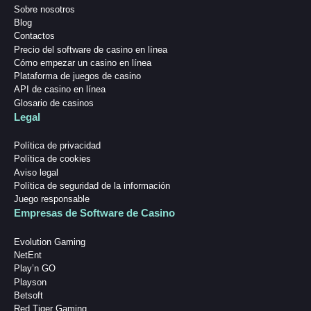
Sobre nosotros
Blog
Contactos
Precio del software de casino en línea
Cómo empezar un casino en línea
Plataforma de juegos de casino
API de casino en línea
Glosario de casinos
Legal
Política de privacidad
Política de cookies
Aviso legal
Política de seguridad de la información
Juego responsable
Empresas de Software de Casino
Evolution Gaming
NetEnt
Play’n GO
Playson
Betsoft
Red Tiger Gaming