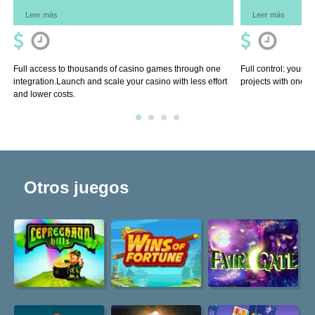
Leer más
Leer más
Full access to thousands of casino games through one
Full control: your 
integration.Launch and scale your casino with less effort
projects with one so
and lower costs.
Otros juegos