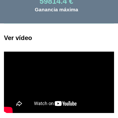
59814.4 €
Ganancia máxima
Ver vídeo