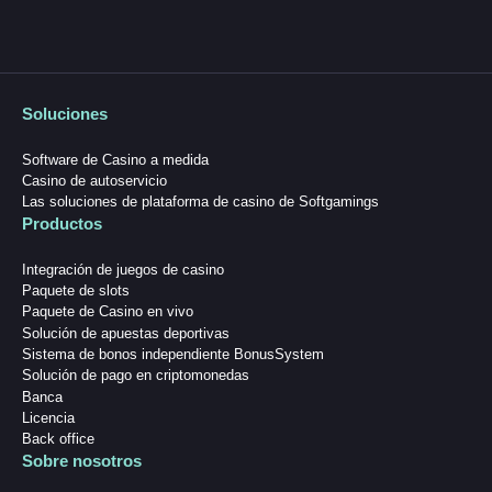
Soluciones
Software de Casino a medida
Casino de autoservicio
Las soluciones de plataforma de casino de Softgamings
Productos
Integración de juegos de casino
Paquete de slots
Paquete de Casino en vivo
Solución de apuestas deportivas
Sistema de bonos independiente BonusSystem
Solución de pago en criptomonedas
Banca
Licencia
Back office
Sobre nosotros