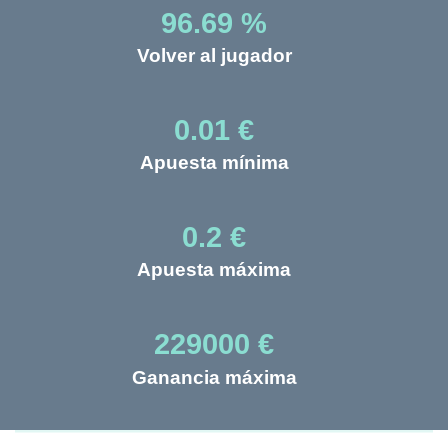
96.69 %
Volver al jugador
0.01 €
Apuesta mínima
0.2 €
Apuesta máxima
229000 €
Ganancia máxima