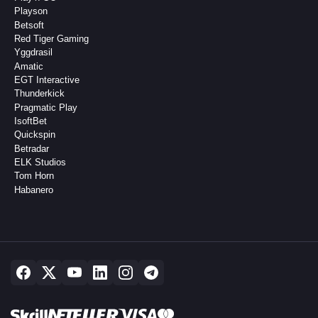
Playson
Betsoft
Red Tiger Gaming
Yggdrasil
Amatic
EGT Interactive
Thunderkick
Pragmatic Play
IsoftBet
Quickspin
Betradar
ELK Studios
Tom Horn
Habanero