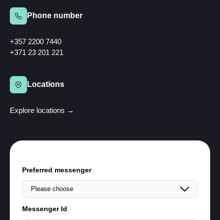
Phone number
+357 2200 7440
+371 23 201 221
Locations
Explore locations →
Preferred messenger
Messenger Id