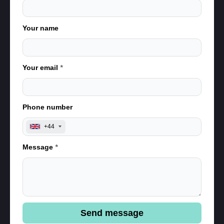
Your name
Your email
*
Phone number
+44
Message
*
Send message