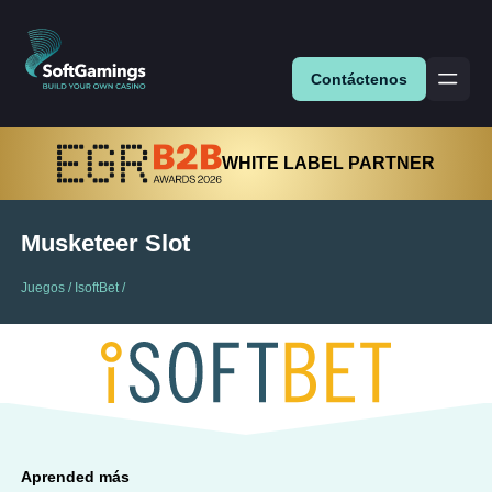
Contáctenos
WHITE LABEL PARTNER
Musketeer Slot
Juegos
/
IsoftBet
/
Aprended más