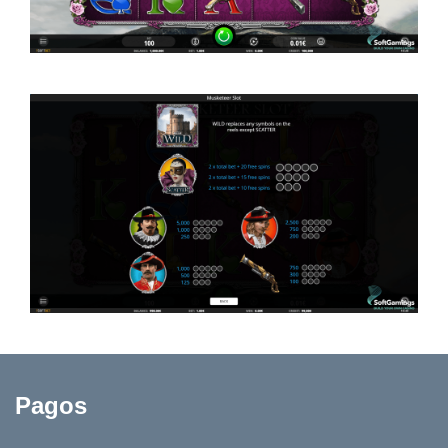
Pagos