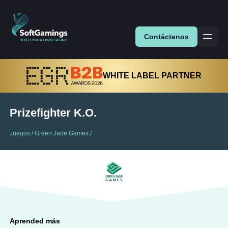
Contáctenos
WHITE LABEL PARTNER
Prizefighter K.O.
Juegos
/
Green Jade Games
/
Aprended más