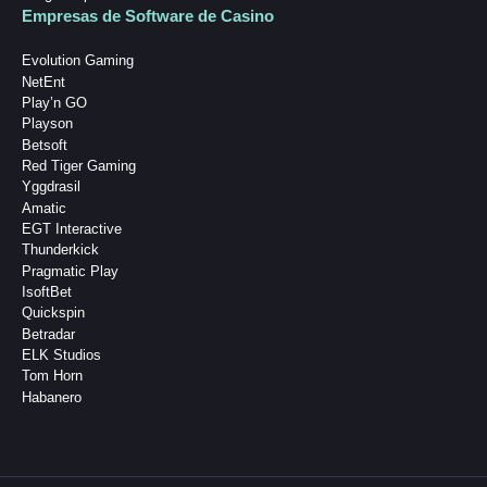
Empresas de Software de Casino
Evolution Gaming
NetEnt
Play’n GO
Playson
Betsoft
Red Tiger Gaming
Yggdrasil
Amatic
EGT Interactive
Thunderkick
Pragmatic Play
IsoftBet
Quickspin
Betradar
ELK Studios
Tom Horn
Habanero