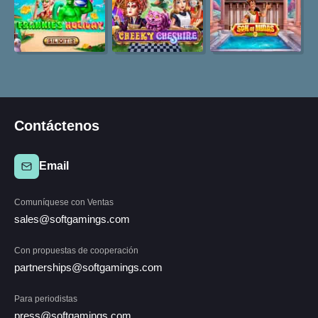
Contáctenos
Email
Comuníquese con Ventas
sales@softgamings.com
Con propuestas de cooperación
partnerships@softgamings.com
Para periodistas
press@softgamings.com