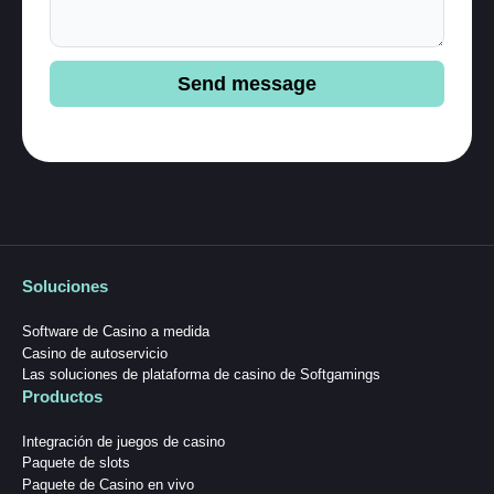
Send message
Soluciones
Software de Casino a medida
Casino de autoservicio
Las soluciones de plataforma de casino de Softgamings
Productos
Integración de juegos de casino
Paquete de slots
Paquete de Casino en vivo