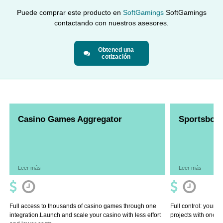
Puede comprar este producto en
SoftGamings
SoftGamings
contactando con nuestros asesores.
Obtened una
cotización
Casino Games Aggregator
Sportsbook
Leer más
Leer más
Full access to thousands of casino games through one
Full control: your 
integration.Launch and scale your casino with less effort
projects with one so