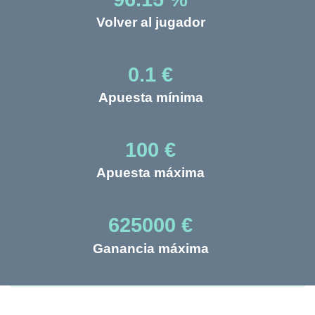
Volver al jugador
0.1 €
Apuesta mínima
100 €
Apuesta máxima
625000 €
Ganancia máxima