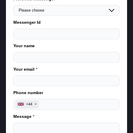
Messenger Id
Your name
Your email
*
Phone number
+44
Message
*