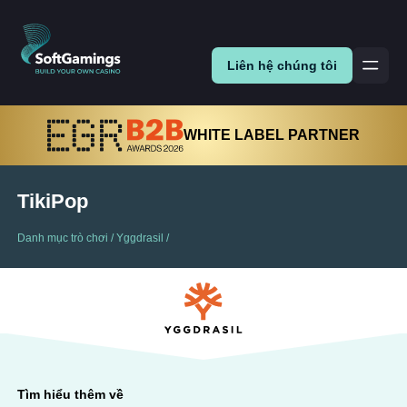
Liên hệ chúng tôi
WHITE LABEL PARTNER
TikiPop
Danh mục trò chơi
/
Yggdrasil
/
Tìm hiểu thêm về