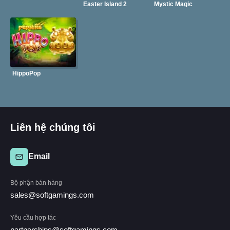
Easter Island 2
Mystic Magic
HippoPop
Liên hệ chúng tôi
Email
Bộ phận bán hàng
sales@softgamings.com
Yêu cầu hợp tác
partnerships@softgamings.com