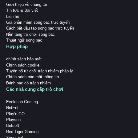
Giới thiệu về chúng tôi
Tin tức & Bài viết
Liên hệ
Giá phần mềm sòng bạc trực tuyến
Cách bắt đầu tạo sòng bạc trực tuyến
Nền tảng trò chơi sòng bạc
Thuật ngữ sòng bạc
Hợp pháp
chính sách bảo mật
Chính sách cookie
Tuyên bố từ chối trách nhiệm pháp lý
Chính sách bảo mật thông tin
Đánh bạc có trách nhiệm
Các nhà cung cấp trò chơi
Evolution Gaming
NetEnt
Play’n GO
Playson
Betsoft
Red Tiger Gaming
Yggdrasil