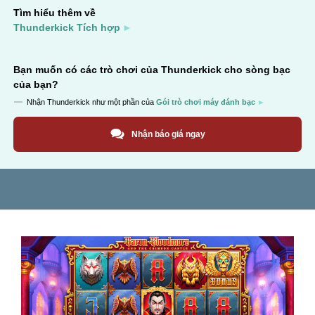
Tìm hiểu thêm về
Thunderkick Tích hợp
Bạn muốn có các trò chơi của
Thunderkick
cho sòng bạc
của bạn?
Nhận
Thunderkick
như một phần của
Gói trò chơi máy đánh bạc
Nhận báo giá ngay