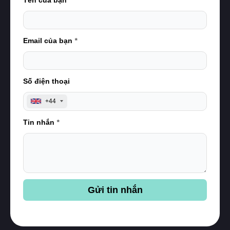
Email của bạn
*
Số điện thoại
+44
Tin nhắn
*
Gửi tin nhắn