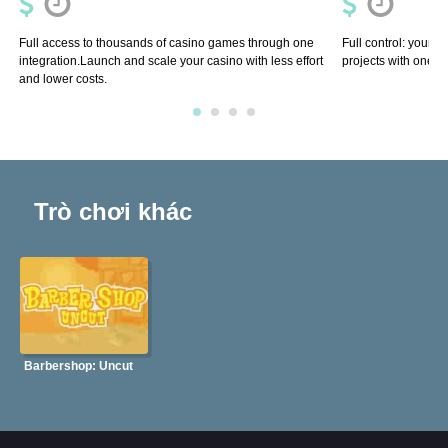
Full access to thousands of casino games through one
Full control: your 
integration.Launch and scale your casino with less effort
projects with one so
and lower costs.
Trò chơi khác
Barbershop: Uncut