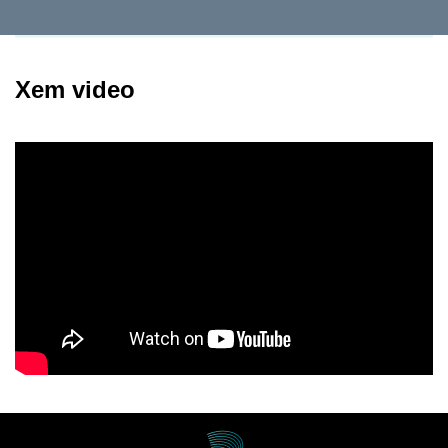
Xem video