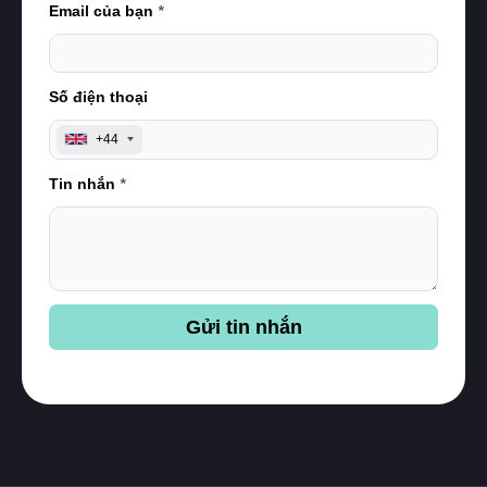
Email của bạn
*
Số điện thoại
+44
Tin nhắn
*
Gửi tin nhắn