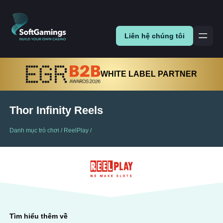
Liên hệ chúng tôi
WHITE LABEL PARTNER
Thor Infinity Reels
Danh mục trò chơi
/
ReelPlay
/
Tìm hiểu thêm về