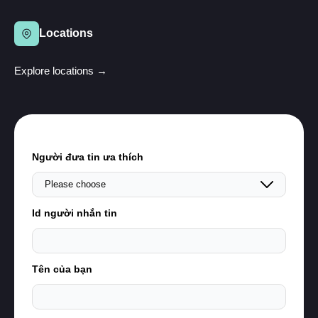
Locations
Explore locations →
Người đưa tin ưa thích
Id người nhắn tin
Tên của bạn