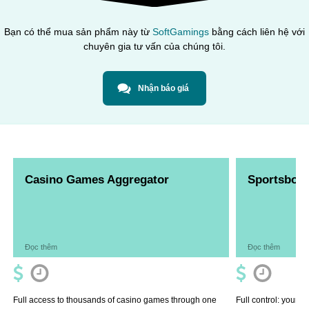
Bạn có thể mua sản phẩm này từ
SoftGamings
bằng cách liên hệ với
chuyên gia tư vấn của chúng tôi.
Nhận báo giá
Casino Games Aggregator
Sportsbook
Đọc thêm
Đọc thêm
Full access to thousands of casino games through one
Full control: your 