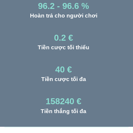
96.2 - 96.6 %
Hoàn trả cho người chơi
0.2 €
Tiền cược tối thiểu
40 €
Tiền cược tối đa
158240 €
Tiền thắng tối đa