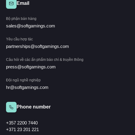
Email
Bộ phận bán hàng
sales@softgamings.com
Yêu cầu hợp tác
partnerships@softgamings.com
Câu hỏi về các ấn phẩm báo chí & truyền thông
press@softgamings.com
Đội ngũ nghề nghiệp
hr@softgamings.com
Phone number
+357 2200 7440
+371 23 201 221