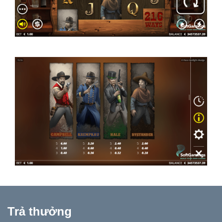
Trả thưởng