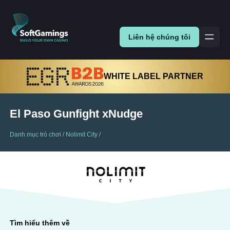
Liên hệ chúng tôi
WHITE LABEL PARTNER
El Paso Gunfight xNudge
Danh mục trò chơi
/
Nolimit City
/
Tìm hiểu thêm về