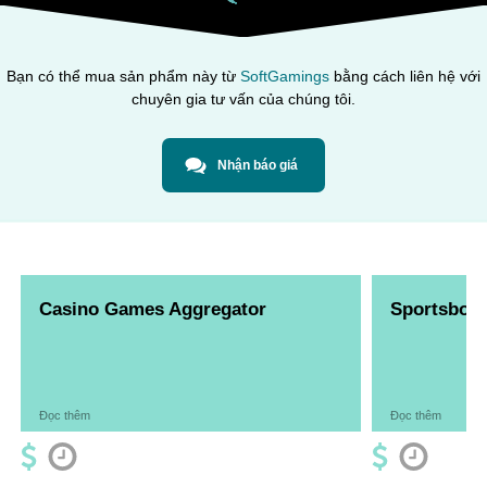
Bạn có thể mua sản phẩm này từ
SoftGamings
bằng cách liên hệ với
chuyên gia tư vấn của chúng tôi.
Nhận báo giá
Casino Games Aggregator
Sportsbook
Đọc thêm
Đọc thêm