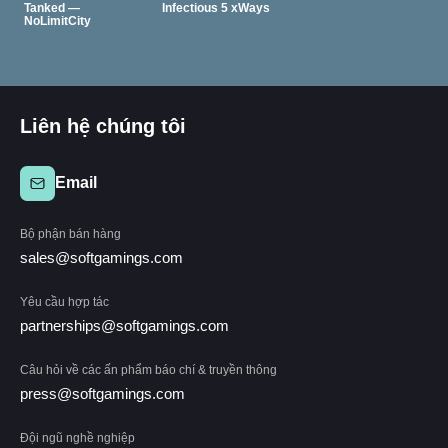
Tanked —
Infectious 5 xWays
NoLimitCity
Liên hệ chúng tôi
Email
Bộ phận bán hàng
sales@softgamings.com
Yêu cầu hợp tác
partnerships@softgamings.com
Câu hỏi về các ấn phẩm báo chí & truyền thông
press@softgamings.com
Đội ngũ nghề nghiệp