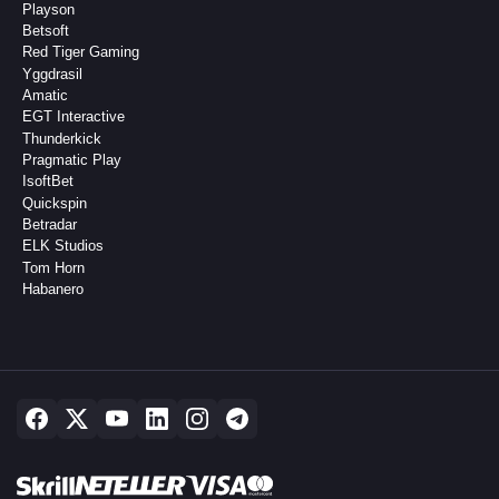
Playson
Betsoft
Red Tiger Gaming
Yggdrasil
Amatic
EGT Interactive
Thunderkick
Pragmatic Play
IsoftBet
Quickspin
Betradar
ELK Studios
Tom Horn
Habanero