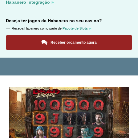
Habanero integração
Deseja ter jogos da
Habanero
no seu casino?
Receba
Habanero
como parte de
Pacote de Slots
Receber orçamento agora