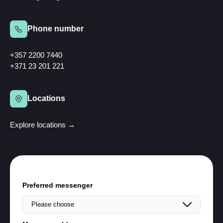
Phone number
+357 2200 7440
+371 23 201 221
Locations
Explore locations →
Preferred messenger