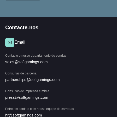
Contacte-nos
Email
Contacte o nosso departamento de vendas
sales@softgamings.com
Consultas de parceria
partnerships@softgamings.com
Consultas de imprensa e mídia
press@softgamings.com
Entre em contato com nossa equipe de carreiras
hr@softgamings.com