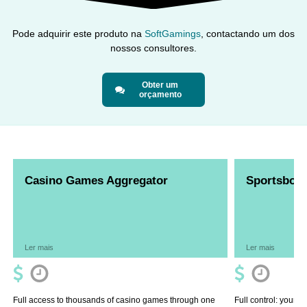
Pode adquirir este produto na
SoftGamings
, contactando um dos
nossos consultores.
Obter um
orçamento
Casino Games Aggregator
Sportsbook
Ler mais
Ler mais
Full access to thousands of casino games through one
Full control: your 