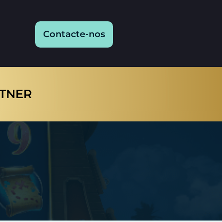
Contacte-nos
RTNER