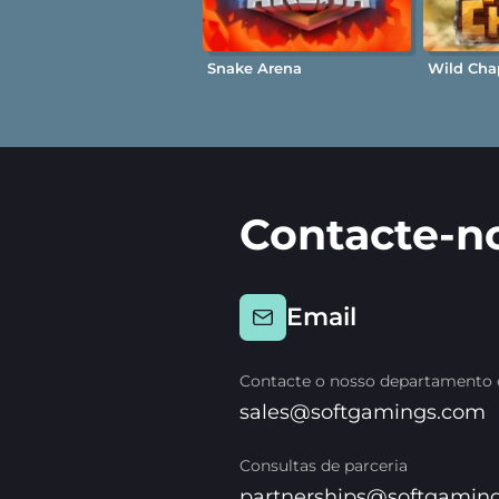
Snake Arena
Wild Cha
Contacte-n
Email
Contacte o nosso departamento 
sales@softgamings.com
Consultas de parceria
partnerships@softgamin