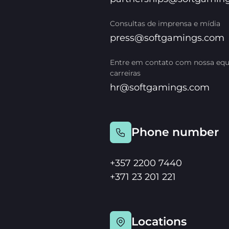
Consultas de imprensa e mídia
press@softgamings.com
Entre em contato com nossa equ
carreiras
hr@softgamings.com
Phone number
+357 2200 7440
+371 23 201 221
Locations