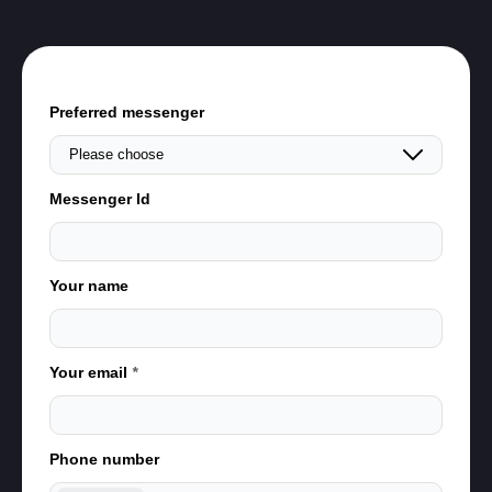
Preferred messenger
Messenger Id
Your name
Your email
*
Phone number