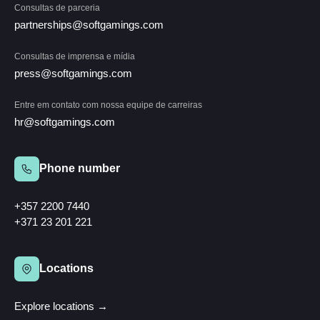
Consultas de parceria
partnerships@softgamings.com
Consultas de imprensa e mídia
press@softgamings.com
Entre em contato com nossa equipe de carreiras
hr@softgamings.com
Phone number
+357 2200 7440
+371 23 201 221
Locations
Explore locations →