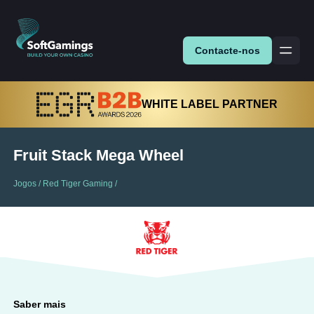
Contacte-nos
WHITE LABEL PARTNER
Fruit Stack Mega Wheel
Jogos
/
Red Tiger Gaming
/
Saber mais