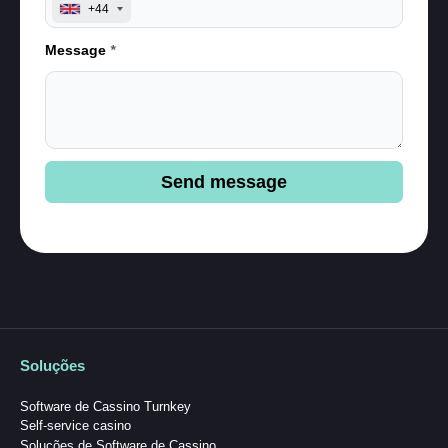
+44
Message
*
Send message
Soluções
Software de Cassino Turnkey
Self-service casino
Soluções de Software de Cassino