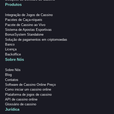
Produtos
Integração de Jogos de Cassino
Pacotes de Caça-níqueis
Pacote de Cassino ao Vivo
Sistema de Apostas Esportivas
BonusSystem Standalone
Solução de pagamentos em criptomoedas
Banco
Licença
Backoffice
Sobre Nós
Sobre Nós
Blog
Contatos
Software de Cassino Online Preço
Como iniciar um cassino online
Plataforma de jogos de cassino
API de cassino online
Glossário de cassino
Jurídica