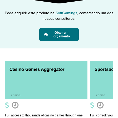
Pode adquirir este produto na
SoftGamings
, contactando um dos
nossos consultores.
Obter um
orçamento
Casino Games Aggregator
Sportsbook
Ler mais
Ler mais
Full access to thousands of casino games through one
Full control: your 