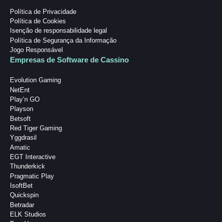
Política de Privacidade
Política de Cookies
Isenção de responsabilidade legal
Política de Segurança da Informação
Jogo Responsável
Empresas de Software de Cassino
Evolution Gaming
NetEnt
Play’n GO
Playson
Betsoft
Red Tiger Gaming
Yggdrasil
Amatic
EGT Interactive
Thunderkick
Pragmatic Play
IsoftBet
Quickspin
Betradar
ELK Studios