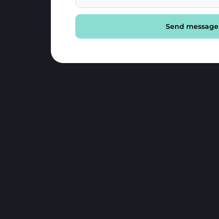
Send message