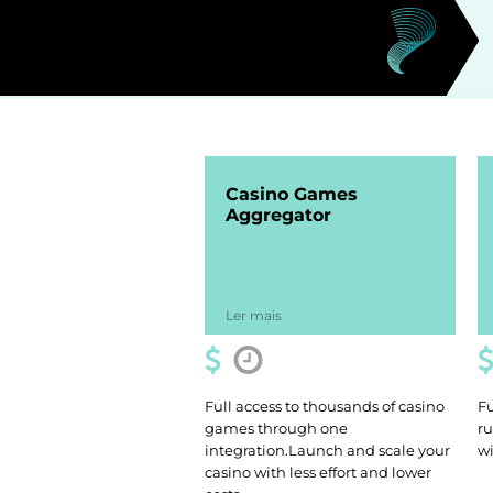
Casino Games
Aggregator
Ler mais
Full access to thousands of casino
Fu
games through one
ru
integration.Launch and scale your
wi
casino with less effort and lower