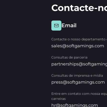
Contacte-n
Email
Contacte o nosso departamento 
sales@softgamings.com
Consultas de parceria
partnerships@softgamin
Consultas de imprensa e mídia
press@softgamings.com
Entre em contato com nossa equ
carreiras
hr@softgamings.com