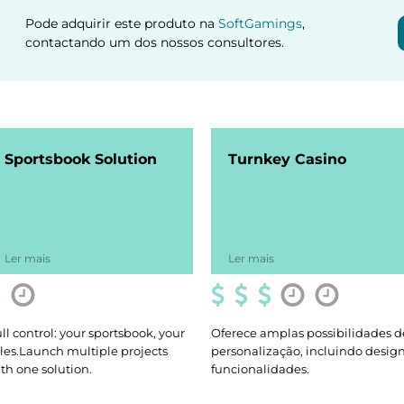
Pode adquirir este produto na
SoftGamings
,
contactando um dos nossos consultores.
Sportsbook Solution
Turnkey Casino
Ler mais
Ler mais
ll control: your sportsbook, your
Oferece amplas possibilidades d
les.Launch multiple projects
personalização, incluindo design
th one solution.
funcionalidades.