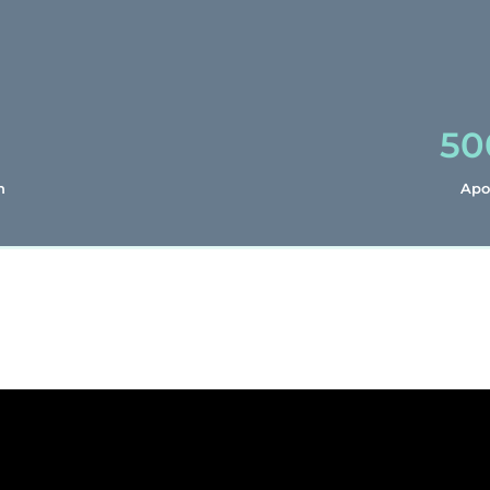
50
n
Apo