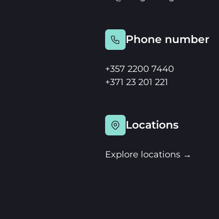
Phone number
+357 2200 7440
+371 23 201 221
Locations
Explore locations →