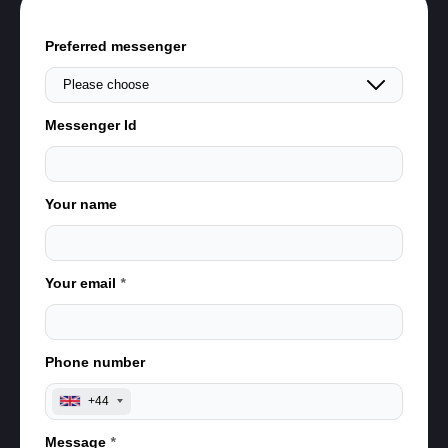
Preferred messenger
Messenger Id
Your name
Your email
*
Phone number
+44
Message
*