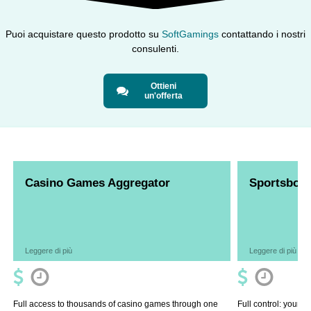
Puoi acquistare questo prodotto su
SoftGamings
contattando i nostri
consulenti.
Ottieni
un'offerta
Casino Games Aggregator
Sportsbook
Leggere di più
Leggere di più
Full access to thousands of casino games through one
Full control: your 