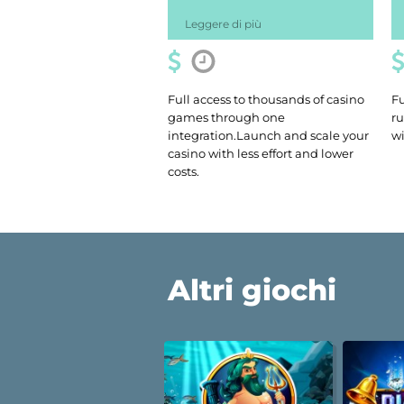
Leggere di più
Full access to thousands of casino
Fu
games through one
ru
integration.Launch and scale your
wi
casino with less effort and lower
costs.
Altri giochi