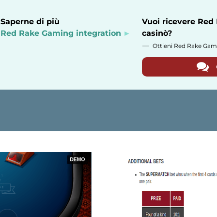
Saperne di più
Vuoi ricevere
Red
Red Rake Gaming integration
casinò?
Ottieni
Red Rake Gam