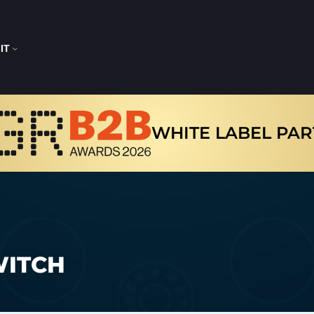
IT
WHITE LABEL PA
WITCH