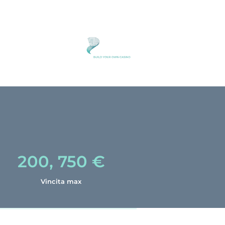
200, 750 €
Vincita max