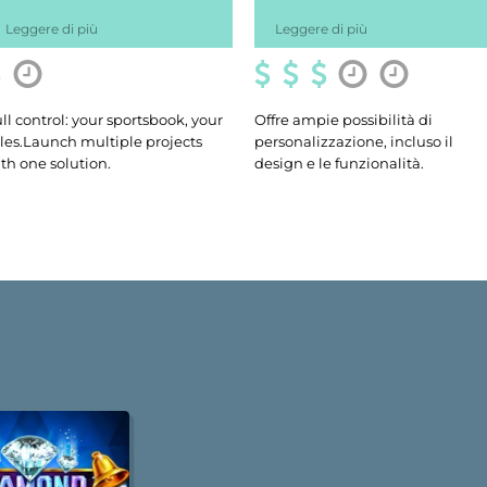
Leggere di più
Leggere di più
ll control: your sportsbook, your
Offre ampie possibilità di
les.Launch multiple projects
personalizzazione, incluso il
th one solution.
design e le funzionalità.