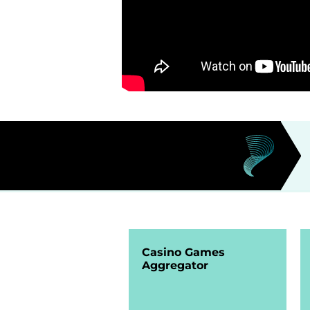
Casino Games
Aggregator