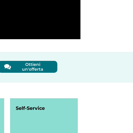
Ottieni
un'offerta
Self-Service