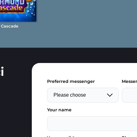
 Cascade
i
Preferred messenger
Messen
Your name