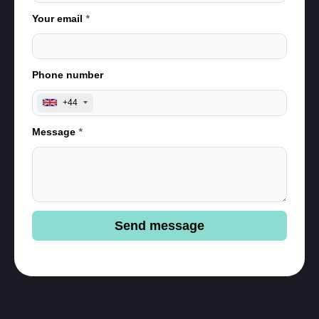
Your email
*
Phone number
+44
Message
*
Send message