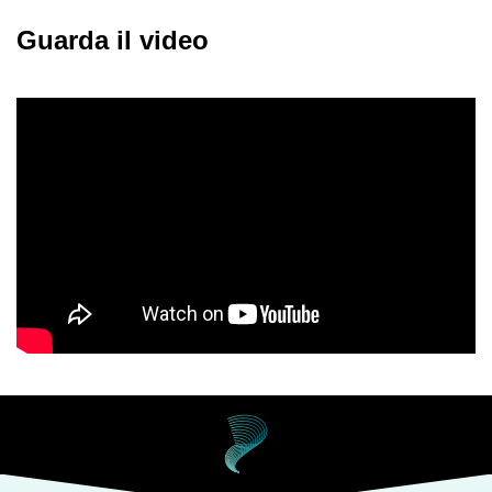
Guarda il video