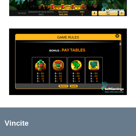
Vincite