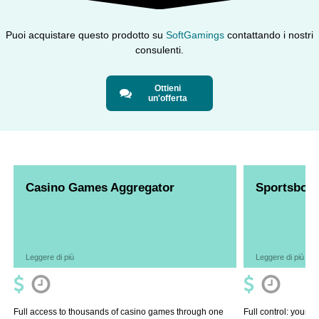
Puoi acquistare questo prodotto su
SoftGamings
contattando i nostri
consulenti.
Ottieni
un'offerta
Casino Games Aggregator
Sportsbook
Leggere di più
Leggere di più
Full access to thousands of casino games through one
Full control: your 