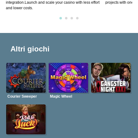
integration.Launch and scale your casino with less effort
projects with one so
and lower costs.
Altri giochi
Courier Sweeper
Magic Wheel