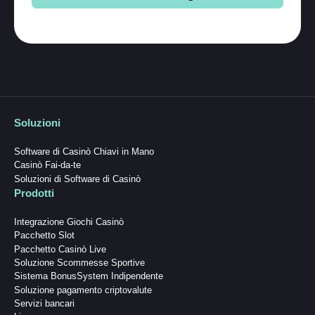
Soluzioni
Software di Casinò Chiavi in Mano
Casinò Fai-da-te
Soluzioni di Software di Casinò
Prodotti
Integrazione Giochi Casinò
Pacchetto Slot
Pacchetto Casinò Live
Soluzione Scommesse Sportive
Sistema BonusSystem Indipendente
Soluzione pagamento criptovalute
Servizi bancari