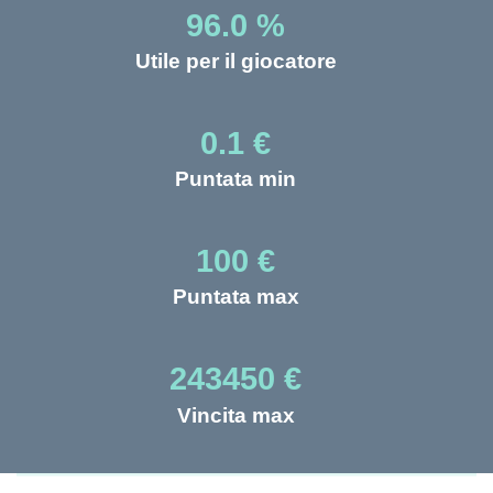
96.0 %
Utile per il giocatore
0.1 €
Puntata min
100 €
Puntata max
243450 €
Vincita max