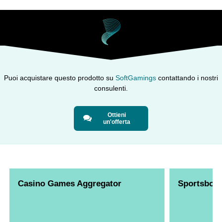
Puoi acquistare questo prodotto su
SoftGamings
contattando i nostri
consulenti.
Ottieni
un'offerta
Casino Games Aggregator
Sportsbook