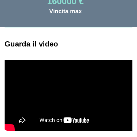
160000 €
Vincita max
Guarda il video