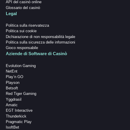
API del casinò online
Glossario del casinò
Legal
Politica sulla riservatezza
Politica sui cookie
Dichiarazione di non responsabilità legale
Politica sulla sicurezza delle informazioni
Gioco responsabile
Aziende di Software di Casinò
Evolution Gaming
NetEnt
Play’n GO
Playson
Betsoft
Red Tiger Gaming
Yggdrasil
Amatic
EGT Interactive
Thunderkick
Pragmatic Play
IsoftBet