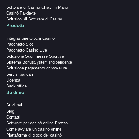
Software di Casinò Chiavi in Mano
Casinò Fai-da-te
Soluzioni di Software di Casinò
Prodotti
Integrazione Giochi Casinò
Pacchetto Slot
Pacchetto Casinò Live
Soluzione Scommesse Sportive
Sistema BonusSystem Indipendente
Soluzione pagamento criptovalute
Servizi bancari
Licenza
Back office
Su di noi
Su di noi
Blog
Contatti
Software per casinò online Prezzo
Come avviare un casinò online
Piattaforma di gioco del casinò