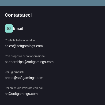
Contattateci
Email
Contatta l'ufficio vendite
sales@softgamings.com
Con proposte di collaborazione
partnerships@softgamings.com
Per i giornalisti
press@softgamings.com
Per chi vuole lavorare con noi
hr@softgamings.com