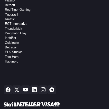
Playson
Betsoft
Red Tiger Gaming
Yggdrasil
Amatic
EGT Interactive
Thunderkick
Pragmatic Play
IsoftBet
Quickspin
Betradar
ELK Studios
Tom Horn
Habanero