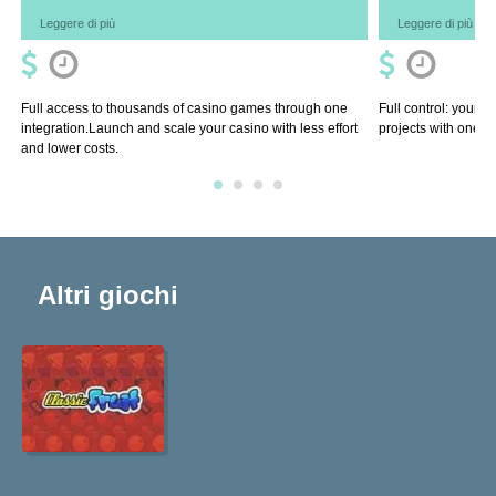
Leggere di più
Leggere di più
Full access to thousands of casino games through one
Full control: your 
integration.Launch and scale your casino with less effort
projects with one so
and lower costs.
Altri giochi