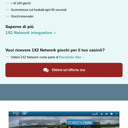
+ di 100 giochi
Scommesse sul football ogni 90 secondi
Giochi innovativi
Saperne di più
1X2 Network integration
Vuoi ricevere
1X2 Network
giochi per il tuo casinò?
Ottieni
1X2 Network
come parte di
Pacchetto Slot
Ottieni un'offerta ora