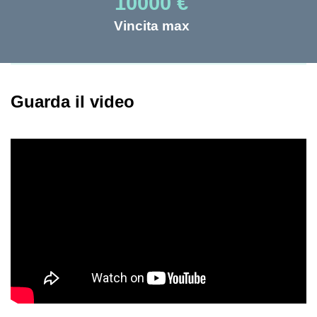
10000 €
Vincita max
Guarda il video