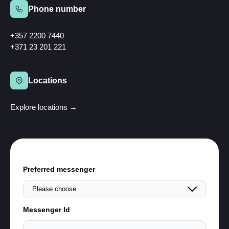
Phone number
+357 2200 7440
+371 23 201 221
Locations
Explore locations →
Preferred messenger
Messenger Id