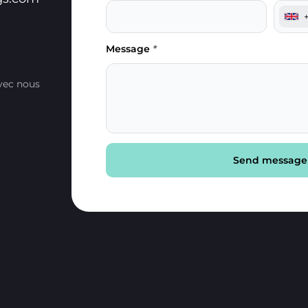
Message
*
avec nous
Send message