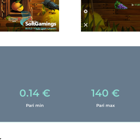
0.14 €
140 €
Pari min
Pari max