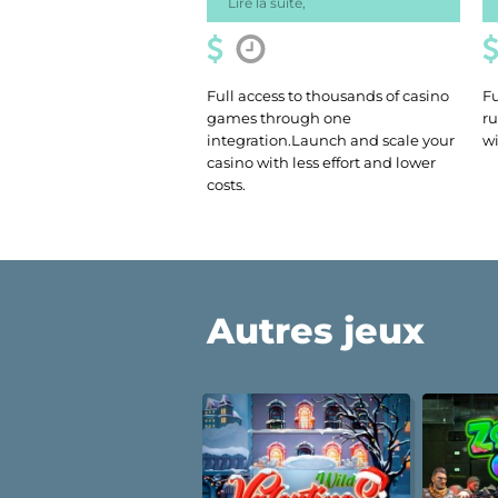
Lire la suite,
Full access to thousands of casino
Fu
games through one
ru
integration.Launch and scale your
wi
casino with less effort and lower
costs.
Autres jeux