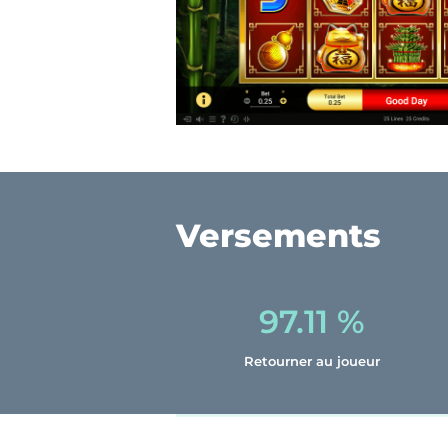
Versements
97.11 %
Retourner au joueur