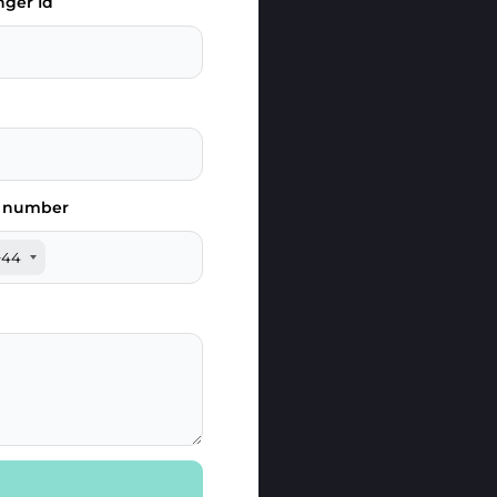
ger Id
 number
+44