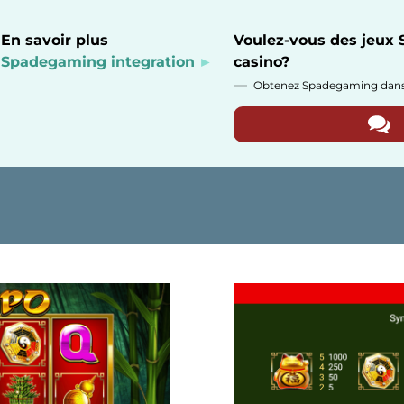
En savoir plus
Voulez-vous des jeux
Spadegaming integration
casino?
Obtenez
Spadegaming
dans