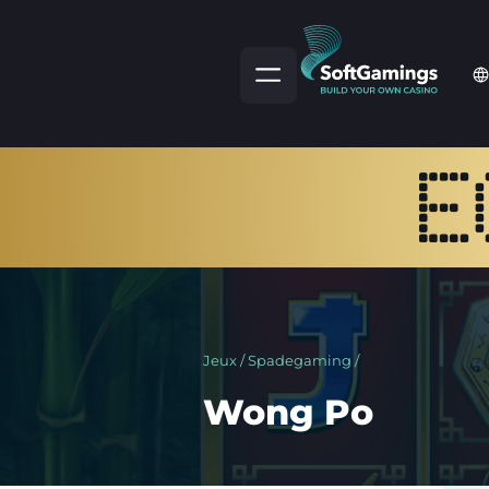
Jeux
/
Spadegaming
/
Wong Po