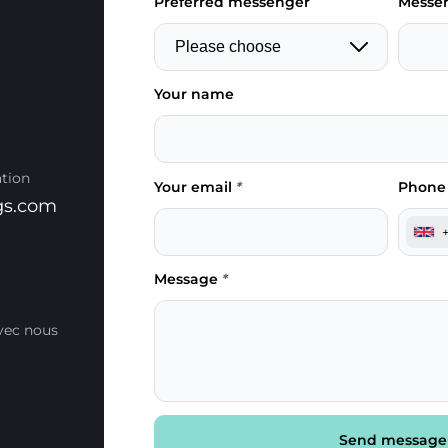
Preferred messenger
Messen
Your name
ation
Your email
*
Phone
gs.com
Message
*
avec nous
Send message