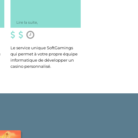
Lire la suite,
Le service unique SoftGamings
u
qui permet à votre propre équipe
informatique de développer un
casino personnalisé.