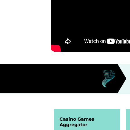
Casino Games
Aggregator