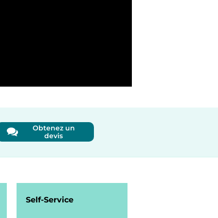
Obtenez un
devis
Self-Service