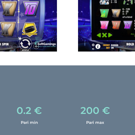
0.2 €
200 €
Pari min
Pari max