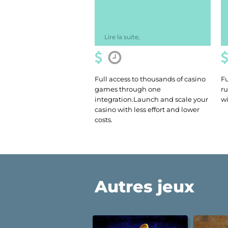
Lire la suite,
Full access to thousands of casino
Fu
games through one
ru
integration.Launch and scale your
wi
casino with less effort and lower
costs.
Autres jeux