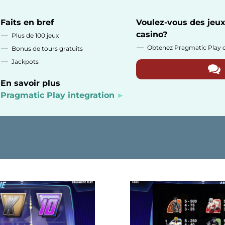
Faits en bref
Voulez-vous des jeu
casino?
Plus de 100 jeux
Obtenez
Pragmatic Play
d
Bonus de tours gratuits
Jackpots
En savoir plus
Pragmatic Play integration