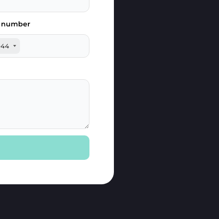
 number
+44