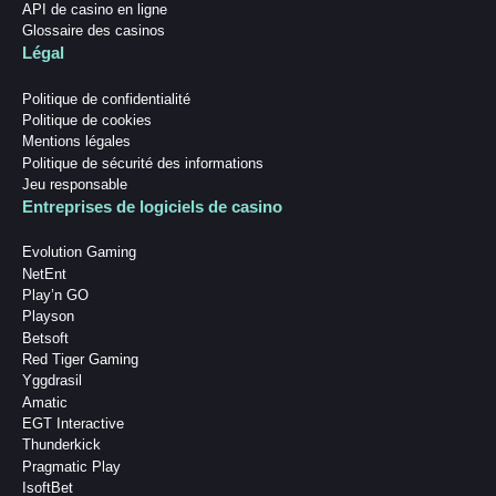
API de casino en ligne
Glossaire des casinos
Légal
Politique de confidentialité
Politique de cookies
Mentions légales
Politique de sécurité des informations
Jeu responsable
Entreprises de logiciels de casino
Evolution Gaming
NetEnt
Play’n GO
Playson
Betsoft
Red Tiger Gaming
Yggdrasil
Amatic
EGT Interactive
Thunderkick
Pragmatic Play
IsoftBet