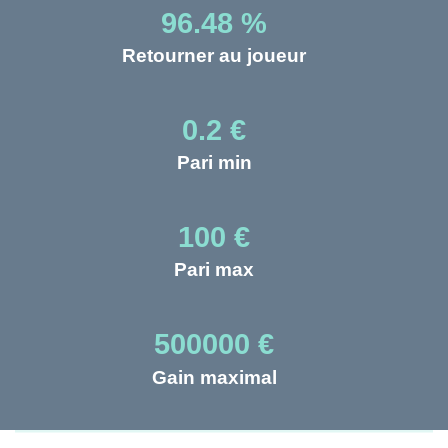
96.48 %
Retourner au joueur
0.2 €
Pari min
100 €
Pari max
500000 €
Gain maximal