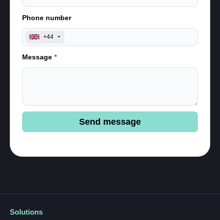
Phone number
+44
Message
*
Send message
Solutions