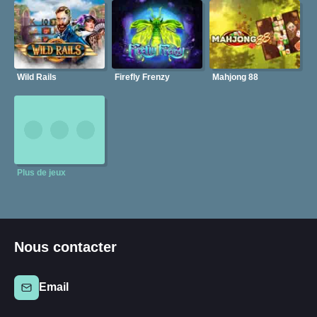
Wild Rails
Firefly Frenzy
Mahjong 88
Plus de jeux
Nous contacter
Email