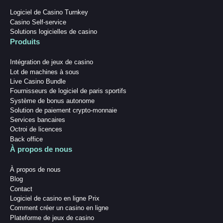
Logiciel de Casino Turnkey
Casino Self-service
Solutions logicielles de casino
Produits
Intégration de jeux de casino
Lot de machines à sous
Live Casino Bundle
Fournisseurs de logiciel de paris sportifs
Système de bonus autonome
Solution de paiement crypto-monnaie
Services bancaires
Octroi de licences
Back office
À propos de nous
À propos de nous
Blog
Contact
Logiciel de casino en ligne Prix
Comment créer un casino en ligne
Plateforme de jeux de casino