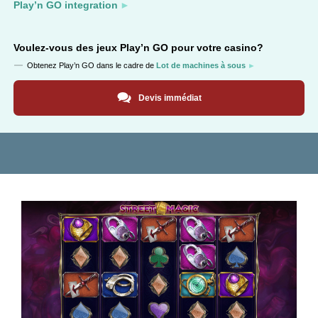
Play’n GO integration
Voulez-vous des jeux
Play’n GO
pour votre casino?
Obtenez
Play’n GO
dans le cadre de
Lot de machines à sous
Devis immédiat