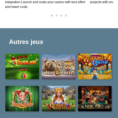
integration.Launch and scale your casino with less effort
projects with one so
and lower costs.
Autres jeux