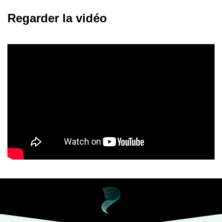
Regarder la vidéo