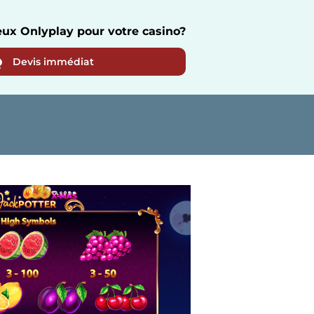
jeux
Onlyplay
pour votre casino?
Devis immédiat