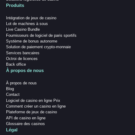
Produits
Intégration de jeux de casino
Lot de machines à sous
Live Casino Bundle
Fournisseurs de logiciel de paris sportifs
Système de bonus autonome
Solution de paiement crypto-monnaie
Services bancaires
Octroi de licences
Back office
À propos de nous
À propos de nous
Blog
Contact
Logiciel de casino en ligne Prix
Comment créer un casino en ligne
Plateforme de jeux de casino
API de casino en ligne
Glossaire des casinos
Légal