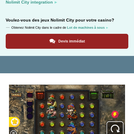
Nolimit City integration
Voulez-vous des jeux
Nolimit City
pour votre casino?
Obtenez
Nolimit City
dans le cadre de
Lot de machines à sous
Devis immédiat