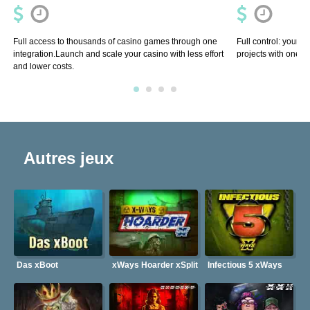
Full access to thousands of casino games through one
Full control: your 
integration.Launch and scale your casino with less effort
projects with one so
and lower costs.
Autres jeux
Das xBoot
xWays Hoarder xSplit
Infectious 5 xWays