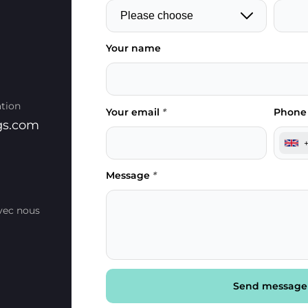
Your name
ation
Your email
*
Phone
gs.com
Message
*
avec nous
Send message