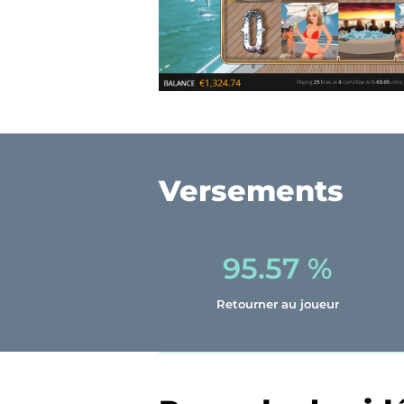
Versements
95.57 %
Retourner au joueur