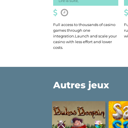
Lire la suite,
Full access to thousands of casino
Fu
games through one
ru
integration.Launch and scale your
wi
casino with less effort and lower
costs.
Autres jeux