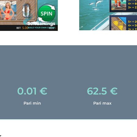
0.01 €
62.5 €
Pari min
Pari max