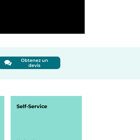
Obtenez un
devis
Self-Service