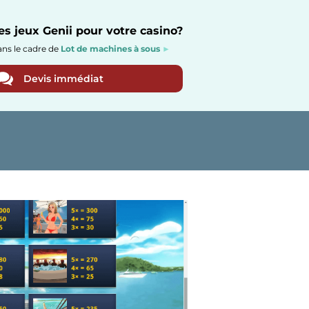
es jeux
Genii
pour votre casino?
ns le cadre de
Lot de machines à sous
Devis immédiat