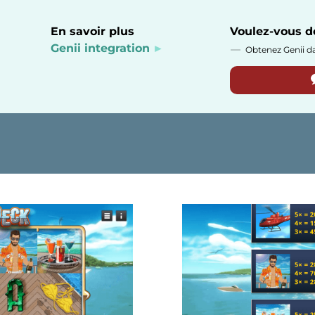
En savoir plus
Voulez-vous d
Genii integration
Obtenez
Genii
da