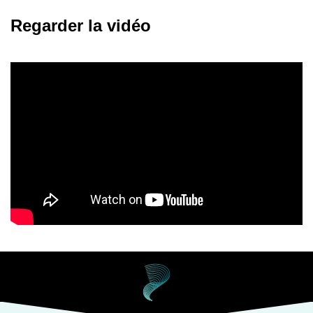
Regarder la vidéo