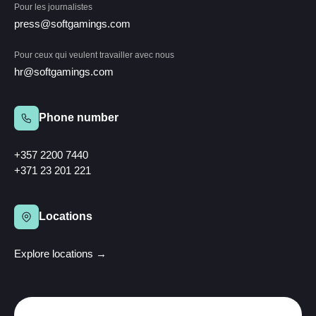
Pour les journalistes
press@softgamings.com
Pour ceux qui veulent travailler avec nous
hr@softgamings.com
Phone number
+357 2200 7440
+371 23 201 221
Locations
Explore locations →