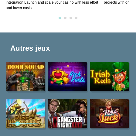
integration.Launch and scale your casino with less effort
projects with one so
and lower costs.
Autres jeux