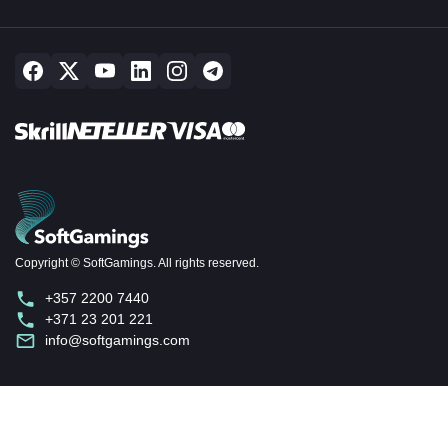
Copyright © SoftGamings. All rights reserved.
+357 2200 7440
+371 23 201 221
info@softgamings.com