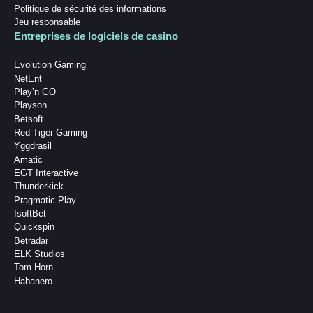
Politique de sécurité des informations
Jeu responsable
Entreprises de logiciels de casino
Evolution Gaming
NetEnt
Play’n GO
Playson
Betsoft
Red Tiger Gaming
Yggdrasil
Amatic
EGT Interactive
Thunderkick
Pragmatic Play
IsoftBet
Quickspin
Betradar
ELK Studios
Tom Horn
Habanero