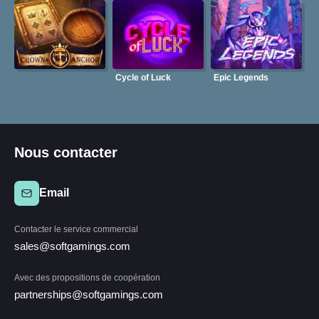
Cycle of Luck
Epic Legends
Nous contacter
Email
Contacter le service commercial
sales@softgamings.com
Avec des propositions de coopération
partnerships@softgamings.com