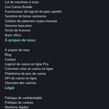
Lot de machines à sous
Live Casino Bundle
Fournisseurs de logiciel de paris sportifs
Système de bonus autonome
Solution de paiement crypto-monnaie
Services bancaires
Octroi de licences
Back office
À propos de nous
À propos de nous
Blog
Contact
Logiciel de casino en ligne Prix
Comment créer un casino en ligne
Plateforme de jeux de casino
API de casino en ligne
Glossaire des casinos
Légal
Politique de confidentialité
Politique de cookies
Mentions légales