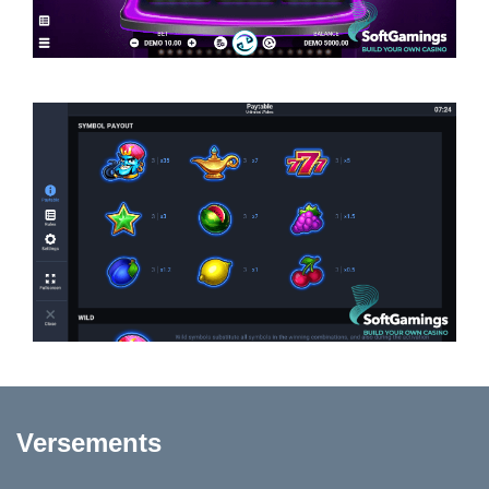
Versements