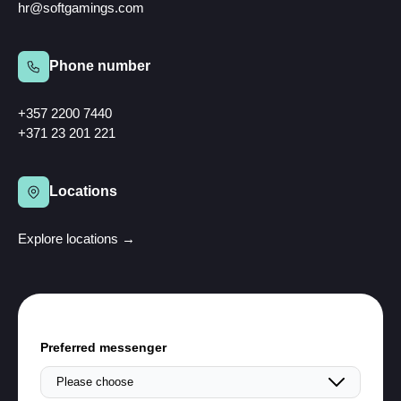
hr@softgamings.com
Phone number
+357 2200 7440
+371 23 201 221
Locations
Explore locations →
Preferred messenger