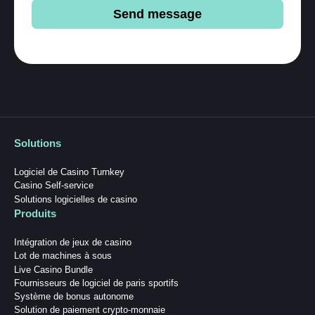
Send message
Solutions
Logiciel de Casino Turnkey
Casino Self-service
Solutions logicielles de casino
Produits
Intégration de jeux de casino
Lot de machines à sous
Live Casino Bundle
Fournisseurs de logiciel de paris sportifs
Système de bonus autonome
Solution de paiement crypto-monnaie