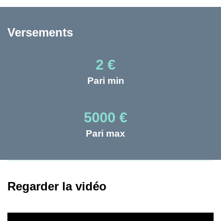
Versements
2 €
Pari min
5000 €
Pari max
Regarder la vidéo