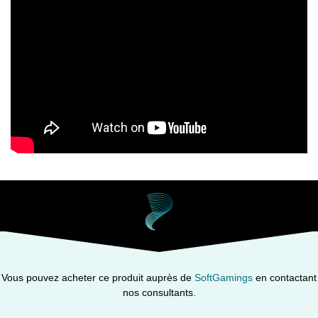
Vous pouvez acheter ce produit auprès de
SoftGamings
en contactant
nos consultants.