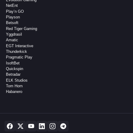
NetEnt
Play’n GO
Playson
Betsoft
Red Tiger Gaming
Yggdrasil
Amatic
EGT Interactive
Thunderkick
Pragmatic Play
IsoftBet
Quickspin
Betradar
ELK Studios
Tom Horn
Habanero