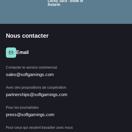
Lucky Jack - Book of
Rebirth
Nous contacter
Email
Contacter le service commercial
sales@softgamings.com
Avec des propositions de coopération
partnerships@softgamings.com
Pour les journalistes
press@softgamings.com
Pour ceux qui veulent travailler avec nous