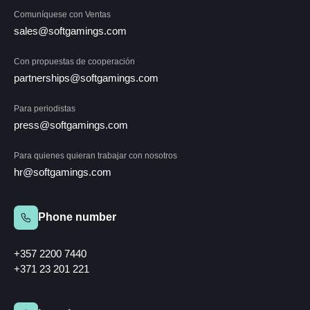
Comuníquese con Ventas
sales@softgamings.com
Con propuestas de cooperación
partnerships@softgamings.com
Para periodistas
press@softgamings.com
Para quienes quieran trabajar con nosotros
hr@softgamings.com
Phone number
+357 2200 7440
+371 23 201 221