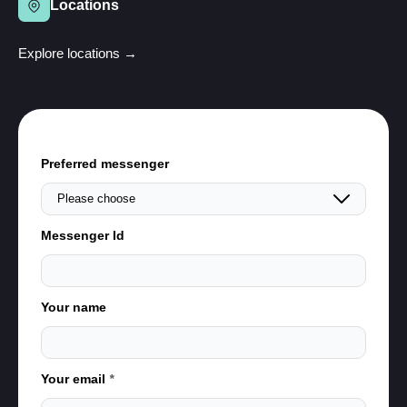
Locations
Explore locations →
Preferred messenger
Messenger Id
Your name
Your email
*