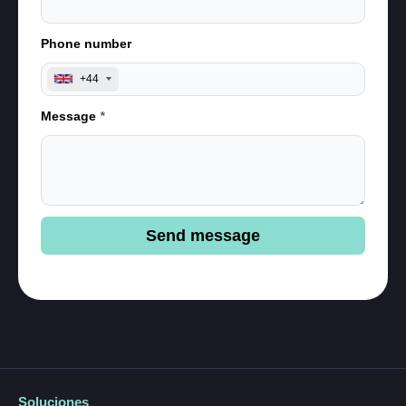
Phone number
+44
Message
*
Send message
Soluciones