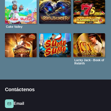
Cake Valley
Lucky Jack - Book of
Rebirth
Contáctenos
Email