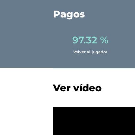
Pagos
97.32 %
Volver al jugador
Ver vídeo