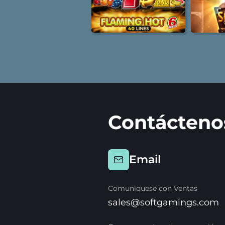
Contácteno
Email
Comuníquese con Ventas
sales@softgamings.com