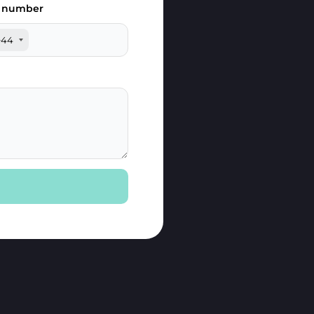
 number
+44