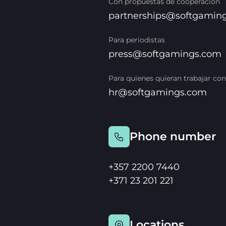
Con propuestas de cooperación
partnerships@softgamin
Para periodistas
press@softgamings.com
Para quienes quieran trabajar co
hr@softgamings.com
Phone number
+357 2200 7440
+371 23 201 221
Locations