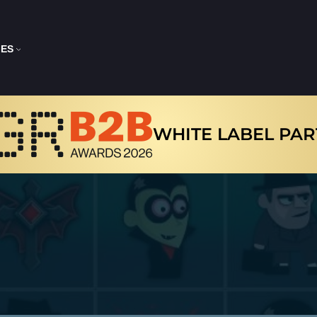
ES
WHITE LABEL PA