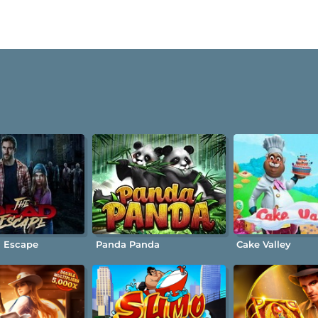
 Escape
Panda Panda
Cake Valley