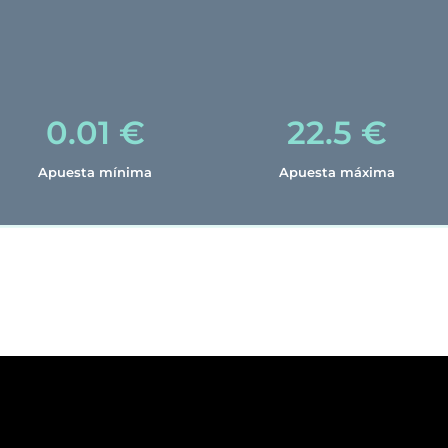
0.01 €
22.5 €
Apuesta mínima
Apuesta máxima