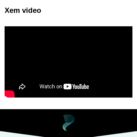
Xem video