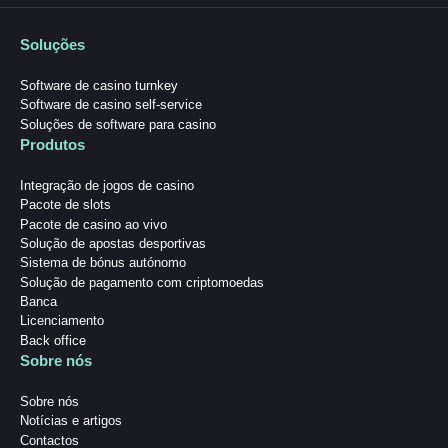
Soluções
Software de casino turnkey
Software de casino self-service
Soluções de software para casino
Produtos
Integração de jogos de casino
Pacote de slots
Pacote de casino ao vivo
Solução de apostas desportivas
Sistema de bónus autónomo
Solução de pagamento com criptomoedas
Banca
Licenciamento
Back office
Sobre nós
Sobre nós
Notícias e artigos
Contactos