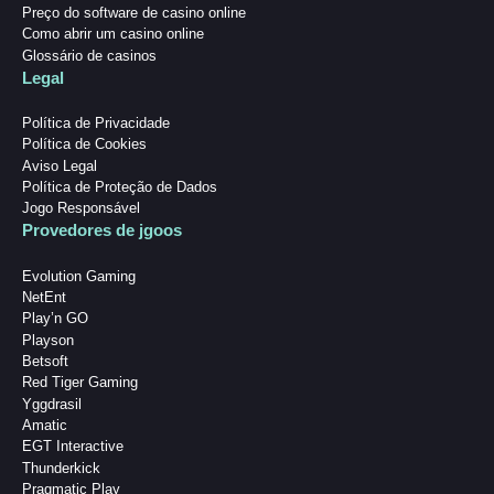
Preço do software de casino online
Como abrir um casino online
Glossário de casinos
Legal
Política de Privacidade
Política de Cookies
Aviso Legal
Política de Proteção de Dados
Jogo Responsável
Provedores de jgoos
Evolution Gaming
NetEnt
Play’n GO
Playson
Betsoft
Red Tiger Gaming
Yggdrasil
Amatic
EGT Interactive
Thunderkick
Pragmatic Play