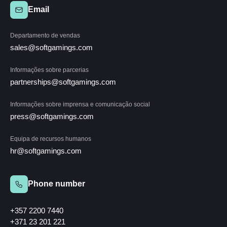
Email
Departamento de vendas
sales@softgamings.com
Informações sobre parcerias
partnerships@softgamings.com
Informações sobre imprensa e comunicação social
press@softgamings.com
Equipa de recursos humanos
hr@softgamings.com
Phone number
+357 2200 7440
+371 23 201 221