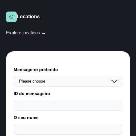
Locations
Explore locations →
Mensageiro preferido
ID do mensageiro
O seu nome