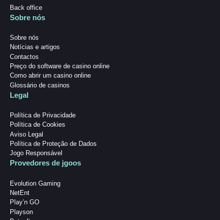
Back office
Sobre nós
Sobre nós
Notícias e artigos
Contactos
Preço do software de casino online
Como abrir um casino online
Glossário de casinos
Legal
Política de Privacidade
Política de Cookies
Aviso Legal
Política de Proteção de Dados
Jogo Responsável
Provedores de jgoos
Evolution Gaming
NetEnt
Play’n GO
Playson