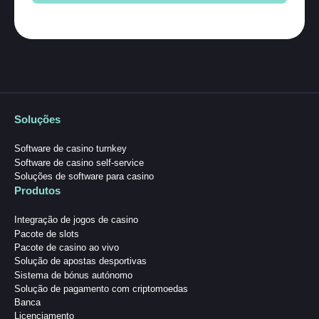
Soluções
Software de casino turnkey
Software de casino self-service
Soluções de software para casino
Produtos
Integração de jogos de casino
Pacote de slots
Pacote de casino ao vivo
Solução de apostas desportivas
Sistema de bónus autónomo
Solução de pagamento com criptomoedas
Banca
Licenciamento