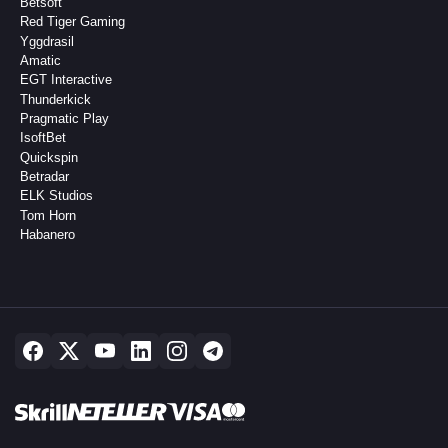
Betsoft
Red Tiger Gaming
Yggdrasil
Amatic
EGT Interactive
Thunderkick
Pragmatic Play
IsoftBet
Quickspin
Betradar
ELK Studios
Tom Horn
Habanero