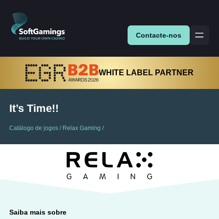
Contacte-nos
WHITE LABEL PARTNER
It’s Time!!
Catálogo de jogos
/
Relax Gaming
/
Saiba mais sobre