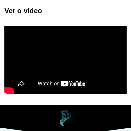
Ver o vídeo