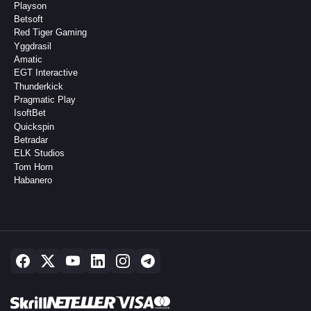
Playson
Betsoft
Red Tiger Gaming
Yggdrasil
Amatic
EGT Interactive
Thunderkick
Pragmatic Play
IsoftBet
Quickspin
Betradar
ELK Studios
Tom Horn
Habanero