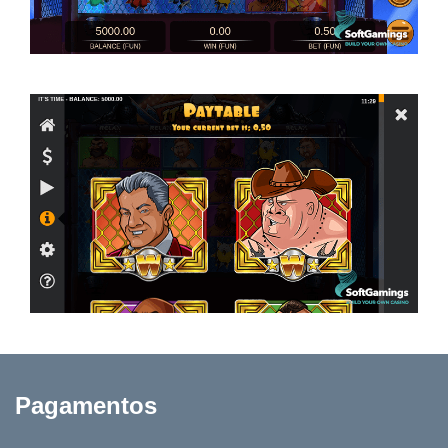
Pagamentos