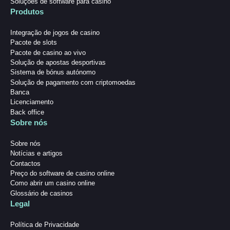
Soluções de software para casino
Produtos
Integração de jogos de casino
Pacote de slots
Pacote de casino ao vivo
Solução de apostas desportivas
Sistema de bónus autónomo
Solução de pagamento com criptomoedas
Banca
Licenciamento
Back office
Sobre nós
Sobre nós
Notícias e artigos
Contactos
Preço do software de casino online
Como abrir um casino online
Glossário de casinos
Legal
Política de Privacidade