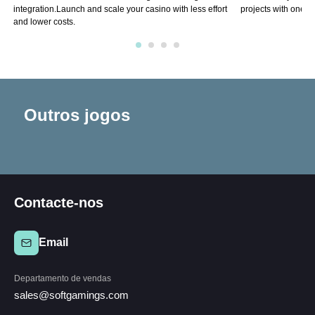
integration.Launch and scale your casino with less effort
projects with one so
and lower costs.
Outros jogos
Contacte-nos
Email
Departamento de vendas
sales@softgamings.com