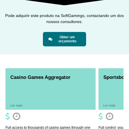
Pode adquirir este produto na SoftGamings, contactando um dos
nossos consultores.
Obter um
orçamento
Casino Games Aggregator
Sportsbook
Ler mais
Ler mais
Full access to thousands of casino games through one
Full control: your 