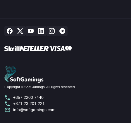
Copyright © SoftGamings. All rights reserved.
+357 2200 7440
+371 23 201 221
info@softgamings.com