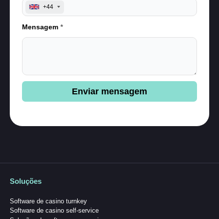
+44
Mensagem
*
Enviar mensagem
Soluções
Software de casino turnkey
Software de casino self-service