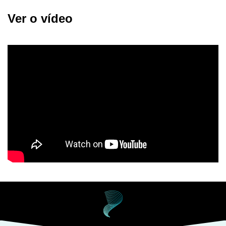
Ver o vídeo