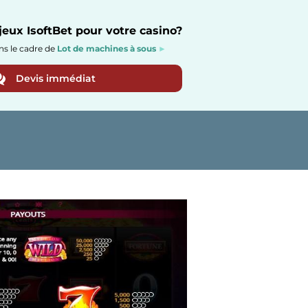
 jeux
IsoftBet
pour votre casino?
s le cadre de
Lot de machines à sous
Devis immédiat