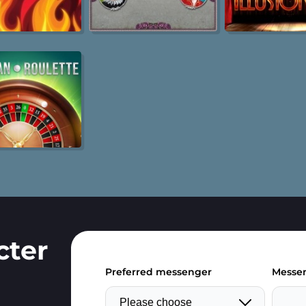
cter
Preferred messenger
Messen