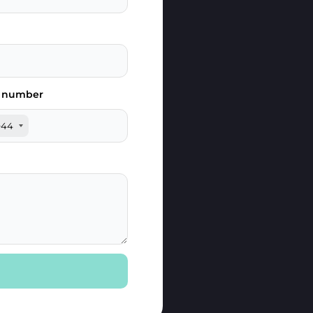
 number
+44