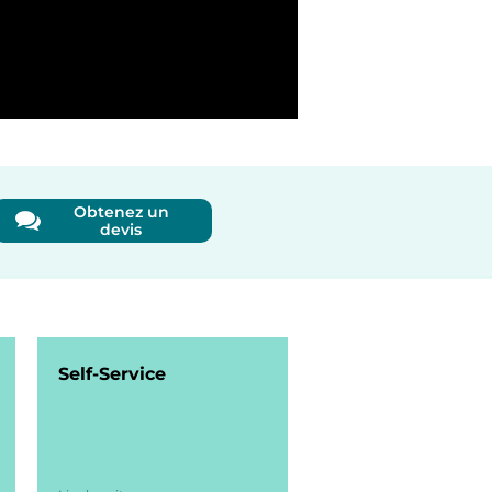
Obtenez un
devis
Self-Service