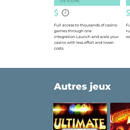
Lire la suite,
Full access to thousands of casino
Fu
games through one
ru
integration.Launch and scale your
wi
casino with less effort and lower
costs.
Autres jeux