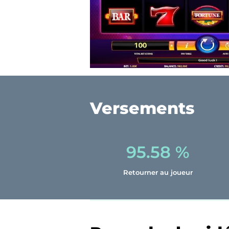
Versements
95.58 %
Retourner au joueur