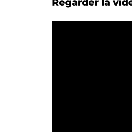
Regarder la vid