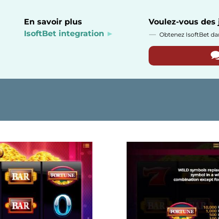
En savoir plus
Voulez-vous des
IsoftBet integration
Obtenez
IsoftBet
dan