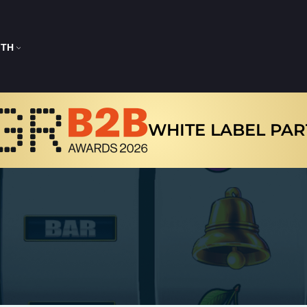
TH
WHITE LABEL PA