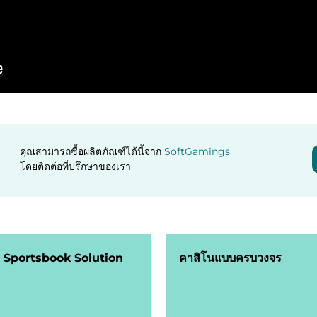
คุณสามารถซื้อผลิตภัณฑ์ได้นี้จาก
SoftGamings
โดยติดต่อที่ปรึกษาของเรา
Sportsbook Solution
คาสิโนแบบครบวงจร