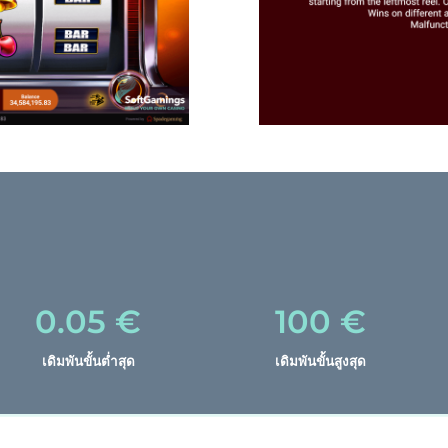
0.05 €
100 €
เดิมพันขั้นต่ำสุด
เดิมพันขั้นสูงสุด