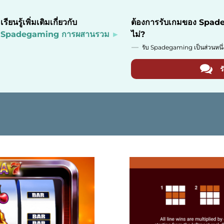
เรียนรู้เพิ่มเติมเกี่ยวกับ
ต้องการรับเกมของ
Spad
Spadegaming การผสานรวม
ไม่?
รับ
Spadegaming
เป็นส่วนหนึ
ร