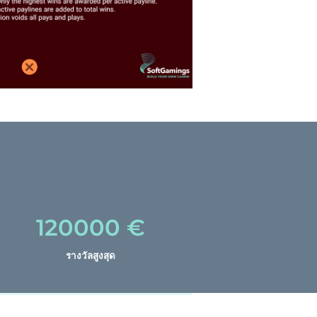
120000 €
รางวัลสูงสุด