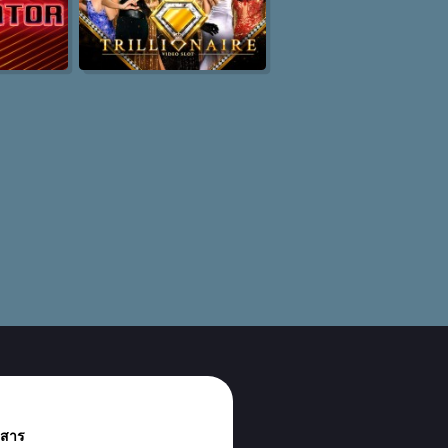
่งสาร