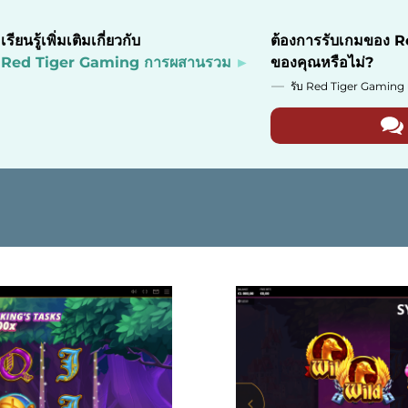
เรียนรู้เพิ่มเติมเกี่ยวกับ
ต้องการรับเกมของ
R
Red Tiger Gaming การผสานรวม
ของคุณหรือไม่?
รับ
Red Tiger Gaming