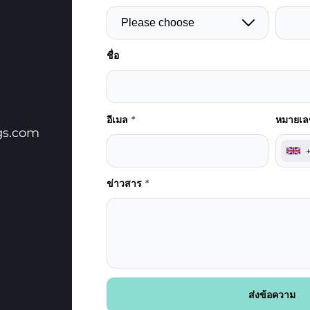
ชื่อ
อีเมล
*
หมายเล
gs.com
ข่าวสาร
*
ส่งข้อความ