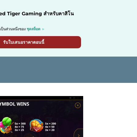
ed Tiger Gaming
สำหรับคาสิโน
เป็นส่วนหนึ่งของ
ชุดสล็อต
รับใบเสนอราคาตอนนี้