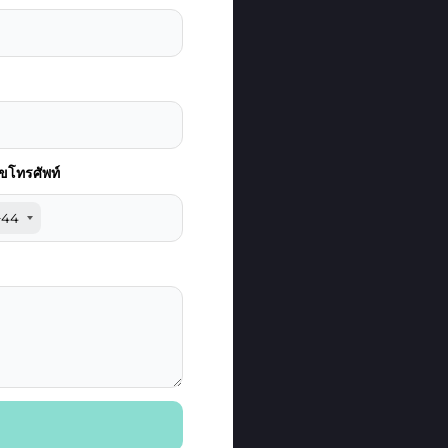
ขโทรศัพท์
+44