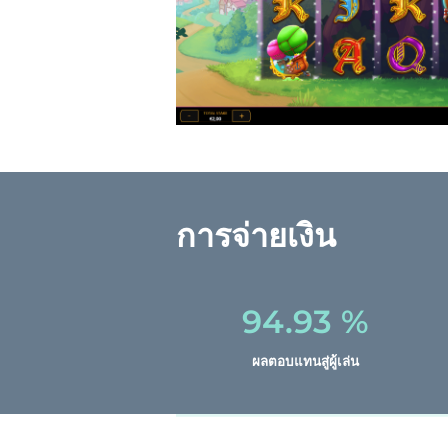
การจ่ายเงิน
94.93 %
ผลตอบแทนสู่ผู้เล่น