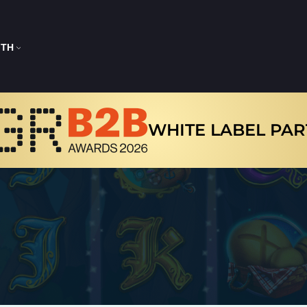
TH
WHITE LABEL PA