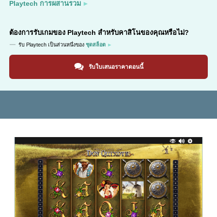
Playtech การผสานรวม
ต้องการรับเกมของ
Playtech
สำหรับคาสิโนของคุณหรือไม่?
รับ
Playtech
เป็นส่วนหนึ่งของ
ชุดสล็อต
รับใบเสนอราคาตอนนี้