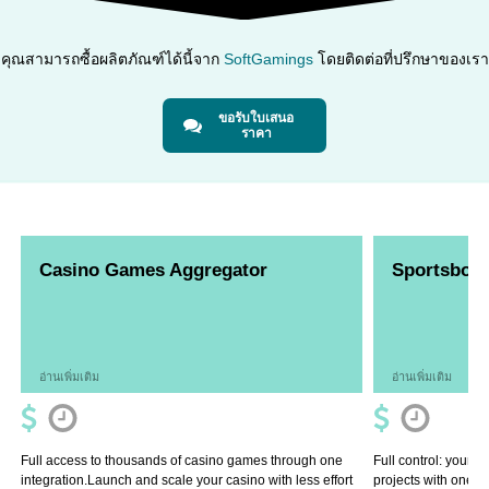
คุณสามารถซื้อผลิตภัณฑ์ได้นี้จาก
SoftGamings
โดยติดต่อที่ปรึกษาของเรา
ขอรับใบเสนอ
ราคา
Casino Games Aggregator
Sportsbook
อ่านเพิ่มเติม
อ่านเพิ่มเติม
Full access to thousands of casino games through one
Full control: your 
integration.Launch and scale your casino with less effort
projects with one so