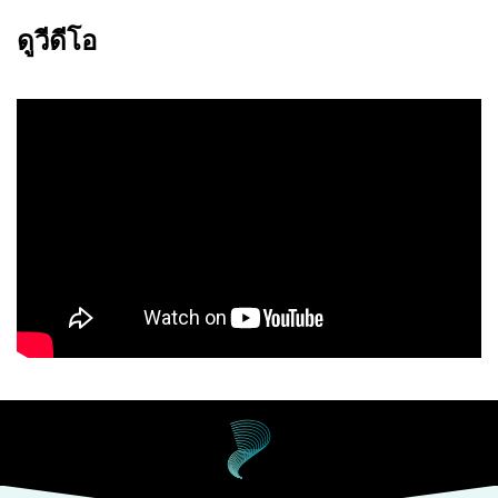
ดูวีดีโอ