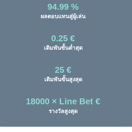
94.99 %
ผลตอบแทนสู่ผู้เล่น
0.25 €
เดิมพันขั้นต่ำสุด
25 €
เดิมพันขั้นสูงสุด
18000 × Line Bet €
รางวัลสูงสุด