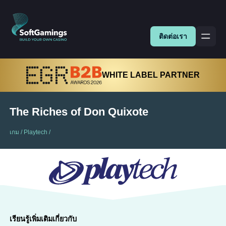
ติดต่อเรา
WHITE LABEL PARTNER
The Riches of Don Quixote
เกม
/
Playtech
/
เรียนรู้เพิ่มเติมเกี่ยวกับ