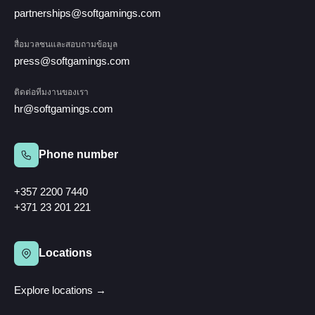
partnerships@softgamings.com
สื่อมวลชนและสอบถามข้อมูล
press@softgamings.com
ติดต่อทีมงานของเรา
hr@softgamings.com
Phone number
+357 2200 7440
+371 23 201 221
Locations
Explore locations →