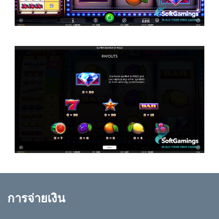
การจ่ายเงิน