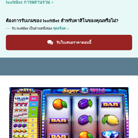
IsoftBet การผสานรวม
ต้องการรับเกมของ
IsoftBet
สำหรับคาสิโนของคุณหรือไม่?
รับ
IsoftBet
เป็นส่วนหนึ่งของ
ชุดสล็อต
รับใบเสนอราคาตอนนี้