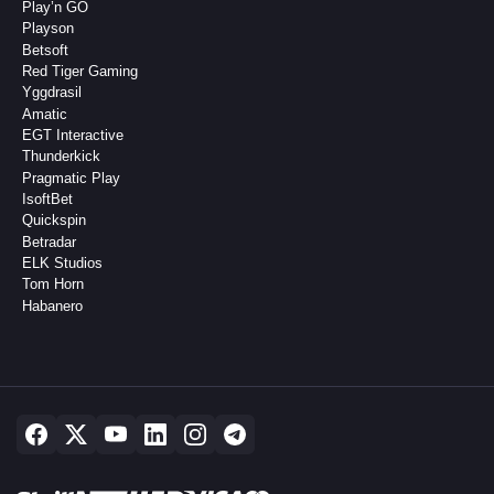
Play’n GO
Playson
Betsoft
Red Tiger Gaming
Yggdrasil
Amatic
EGT Interactive
Thunderkick
Pragmatic Play
IsoftBet
Quickspin
Betradar
ELK Studios
Tom Horn
Habanero