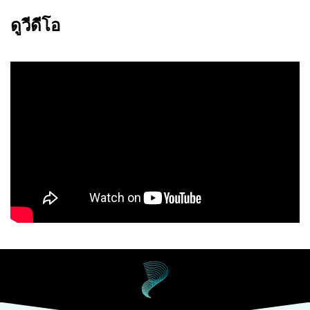
ดูวีดีโอ