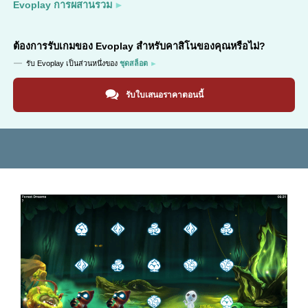
Evoplay การผสานรวม
ต้องการรับเกมของ
Evoplay
สำหรับคาสิโนของคุณหรือไม่?
รับ
Evoplay
เป็นส่วนหนึ่งของ
ชุดสล็อต
รับใบเสนอราคาตอนนี้