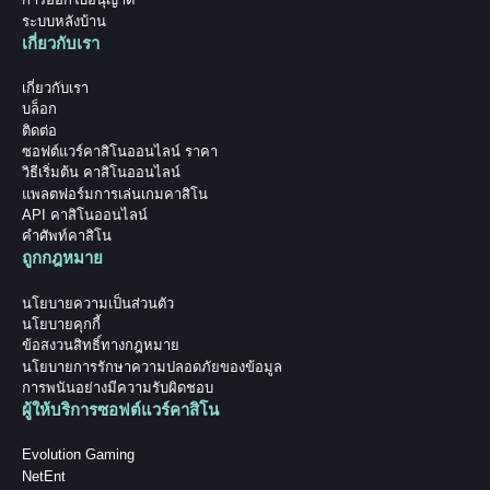
ระบบหลังบ้าน
เกี่ยวกับเรา
เกี่ยวกับเรา
บล็อก
ติดต่อ
ซอฟต์แวร์คาสิโนออนไลน์ ราคา
วิธีเริ่มต้น คาสิโนออนไลน์
แพลตฟอร์มการเล่นเกมคาสิโน
API คาสิโนออนไลน์
คำศัพท์คาสิโน
ถูกกฎหมาย
นโยบายความเป็นส่วนตัว
นโยบายคุกกี้
ข้อสงวนสิทธิ์ทางกฎหมาย
นโยบายการรักษาความปลอดภัยของข้อมูล
การพนันอย่างมีความรับผิดชอบ
ผู้ให้บริการซอฟต์แวร์คาสิโน
Evolution Gaming
NetEnt