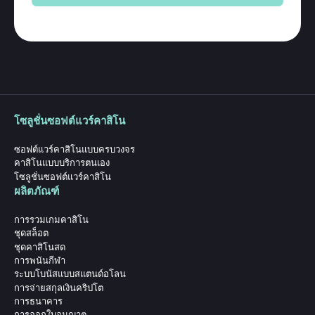
โซลูชั่นซอฟต์แวร์คาสิโน
ซอฟต์แวร์คาสิโนแบบครบวงจร
คาสิโนแบบบริการตนเอง
โซลูชั่นซอฟต์แวร์คาสิโน
ผลิตภัณฑ์
การรวมเกมคาสิโน
ชุดสล็อต
ชุดคาสิโนสด
การพนันกีฬา
ระบบโบนัสแบบสแตนด์อโลน
การจ่ายสกุลเงินคริปโต
การธนาคาร
การออกใบอนุญาต