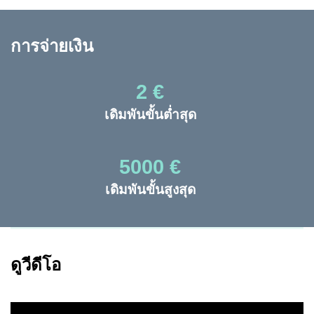
การจ่ายเงิน
2 €
เดิมพันขั้นต่ำสุด
5000 €
เดิมพันขั้นสูงสุด
ดูวีดีโอ