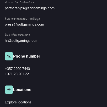
คำถามเกี่ยวกับพันธมิตร
partnerships@softgamings.com
สื่อมวลชนและสอบถามข้อมูล
press@softgamings.com
ติดต่อทีมงานของเรา
hr@softgamings.com
Phone number
+357 2200 7440
+371 23 201 221
Locations
Explore locations →