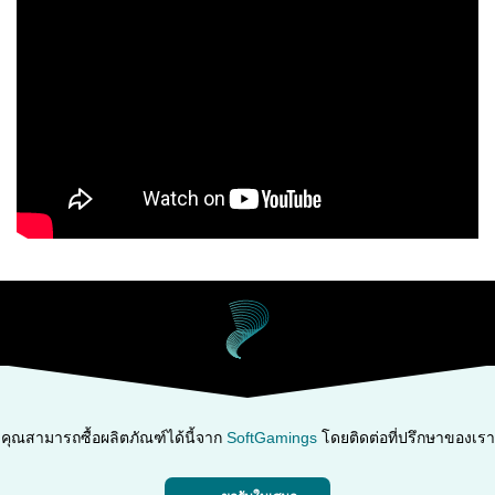
คุณสามารถซื้อผลิตภัณฑ์ได้นี้จาก
SoftGamings
โดยติดต่อที่ปรึกษาของเรา