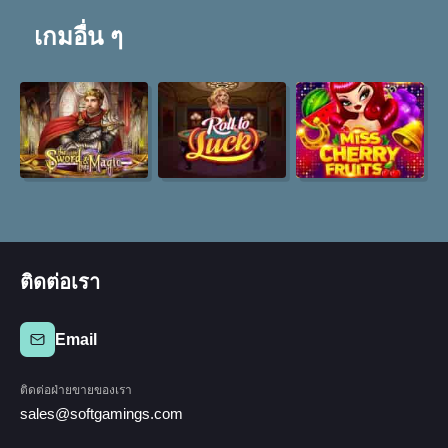
เกมอื่น ๆ
ติดต่อเรา
Email
ติดต่อฝ่ายขายของเรา
sales@softgamings.com