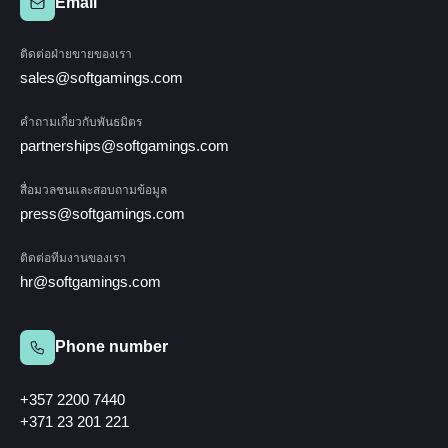
Email
ติดต่อฝ่ายขายของเรา
sales@softgamings.com
คำถามเกี่ยวกับพันธมิตร
partnerships@softgamings.com
สื่อมวลชนและสอบถามข้อมูล
press@softgamings.com
ติดต่อทีมงานของเรา
hr@softgamings.com
Phone number
+357 2200 7440
+371 23 201 221