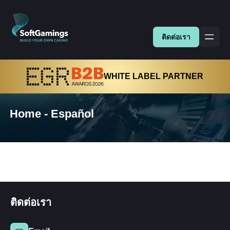
ติดต่อเรา
WHITE LABEL PARTNER
Home - Español
ติดต่อเรา