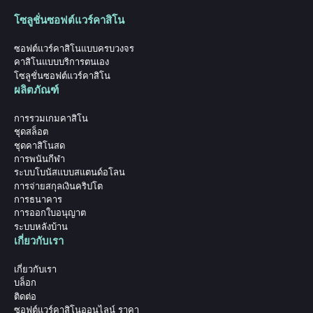
โซลูชั่นซอฟต์แวร์คาสิโน
ซอฟต์แวร์คาสิโนแบบครบวงจร
คาสิโนแบบบริการตนเอง
โซลูชั่นซอฟต์แวร์คาสิโน
ผลิตภัณฑ์
การรวมเกมคาสิโน
ชุดสล็อต
ชุดคาสิโนสด
การพนันกีฬา
ระบบโบนัสแบบสแตนด์อโลน
การจ่ายสกุลเงินคริปโต
การธนาคาร
การออกใบอนุญาต
ระบบหลังบ้าน
เกี่ยวกับเรา
เกี่ยวกับเรา
บล็อก
ติดต่อ
ซอฟต์แวร์คาสิโนออนไลน์ ราคา