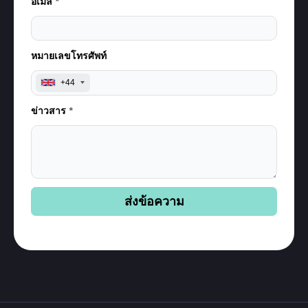
อีเมล
*
หมายเลขโทรศัพท์
+44
ข่าวสาร
*
ส่งข้อความ