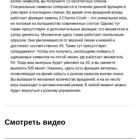
более символов, вы получаете 15 бесплатных спинов.
Специальные символы собираются в течение данной функции и
участвуют в последних спинах. Во время этих вращений всегда
работает функция замены.3 Charms Crush – это уникальная игра,
не похожая на большинство современных слотов. Однако тут
также присутствуют и дополнительные функции: это множители и
супер джекпоты. Множители здесь также работают необычным
образом. Они увеличиваются от верхней линии к нижней и
достигают соответственно X5. Также тут присутствует
суперджекпот. Чтобы его получить, необходимо поймать 5
одинаковых символов на пятой линии, где работает множитель
5X. Тогда ваш выигрыш будет умножен на 20, и вы сможете
выиграть 500 монет. Наконец, здесь есть функция автоигры,
позволяющая на время забыть о ручном нажатии кнопки спина.
Вы выбираете желаемое количество вращений, и на их число
игра переходит в автоматический режим. В любой момент можно
будет вернуться к ручному управлению.
Смотреть видео