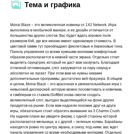
Тема и графика
Moirai Blaze – это великолепная новинка от 1X2 Network. Игра
выполнена в необычной манере, и ее дизайн отличается от
большинства других слотов. Вас будет ждать игровое поле
размером 6x6, где все иконки имеют одинаковую стоимость. В
цветовой гамме тут преобладают фиолетовые и бирюзовые тона.
Панель управления со всеми нужными кнопками комфортным
образом располагается в нижней части экрана. Отдельно стоит
выделить саундтрек, который не даст вам заскучать. Благодаря
отличной оптимизации, слот загружается за пару секунд и
абсолютно не лагает. При этом вам не нужны никакие
дополнительные программы, достаточно веб-браузера. В общем
и целом, Moirai Blaze – это красочная и увлекательнейшая игра с
невысокой дисперсией, которую можно посоветовать и новичкам,
и гэмблерам со стажем.iSoftBet снова смогли создать
великолепный слот, выгодно выделяющийся на фоне других
продуктов на рынке. Если вам надоели похожие друг на друга
игры, обязательно стоит обратить внимание на 3 Charms Crush.
На заднем плане вы увидите ферму, с одной стороны которой
располагается мельница, а с другой – зеленые холмы. Барабаны
находятся ровно по центру экрана, а снизу, под ними, вас ждет
панель управления со всеми необходимыми кнопками. Отдельно