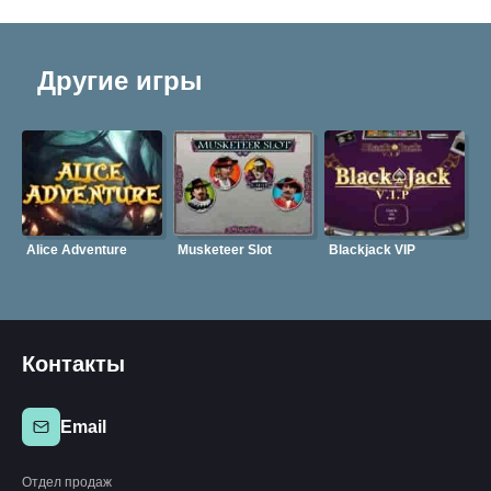
Другие игры
Alice Adventure
Musketeer Slot
Blackjack VIP
Контакты
Email
Отдел продаж