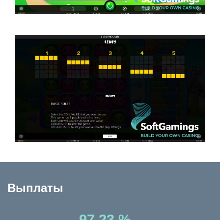
Выплаты
97.23 %