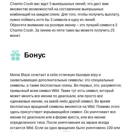
Charms Crush вас ждут 5 выигрышных линий, что даст вам
множество возможностей на составление выигрышных
комбинаций на каждом спине. Для того, чтобы получить выплату,
нужно поймать хотя бы 3 символа в одну из линий.
Обратите внимание на розовую иконку – это лучший символ в 3
Charms Crush. За линию из пяти таких вы можете получить 25
монет.
Бонус
Moirai Blaze сочетает в себе отличную базовую игру и
захватывающие дополнительные символы: это специальные
символы, а также бесплатные спины. Во-первых, это, разумеется,
привычный всем символ Wild. Также тут есть символ, который
может менять все иконки по диагонали, или просто все
одинаковые иконки, на какой-либо другой символ. Во время
бесплатных вращений символы меняются на Wild. Помимо этого
здесь присутствует взрывающийся символ. Он уничтожает все
иконки по диагонали или в форме креста, или все иконки
определенного типа. После уничтожения на экране всегда
остается Wild. Если за одно вращение было уничтожено 100 или