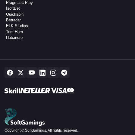
Pragmatic Play
IsoftBet
Quickspin
Betradar
ELK Studios
Tom Horn
Habanero
Copyright © SoftGamings. All rights reserved.