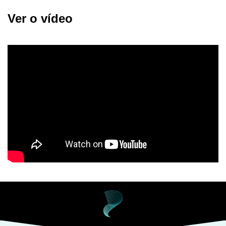
Ver o vídeo