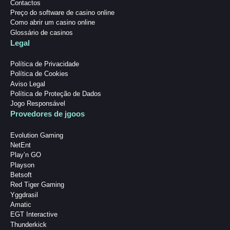
Contactos
Preço do software de casino online
Como abrir um casino online
Glossário de casinos
Legal
Política de Privacidade
Política de Cookies
Aviso Legal
Política de Proteção de Dados
Jogo Responsável
Provedores de jgoos
Evolution Gaming
NetEnt
Play’n GO
Playson
Betsoft
Red Tiger Gaming
Yggdrasil
Amatic
EGT Interactive
Thunderkick