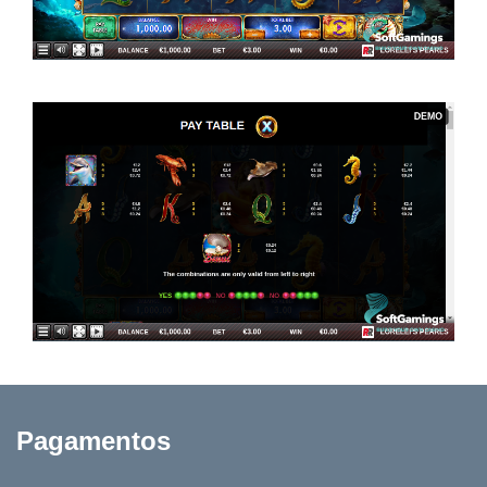
Pagamentos