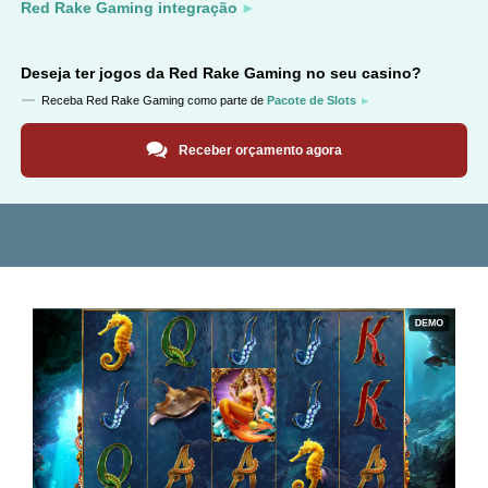
Red Rake Gaming integração
Deseja ter jogos da
Red Rake Gaming
no seu casino?
Receba
Red Rake Gaming
como parte de
Pacote de Slots
Receber orçamento agora