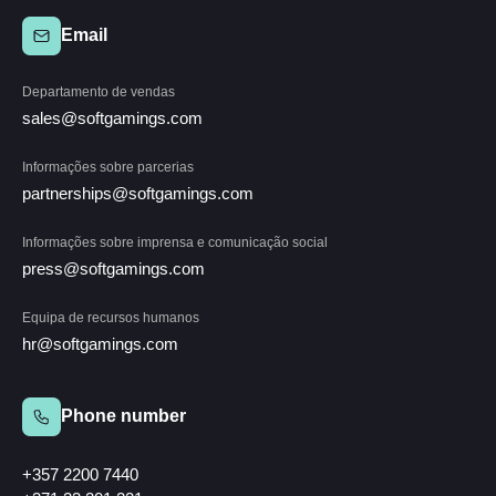
Email
Departamento de vendas
sales@softgamings.com
Informações sobre parcerias
partnerships@softgamings.com
Informações sobre imprensa e comunicação social
press@softgamings.com
Equipa de recursos humanos
hr@softgamings.com
Phone number
+357 2200 7440