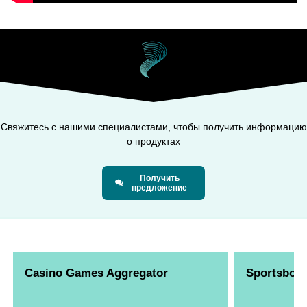
Свяжитесь с нашими специалистами, чтобы получить информацию
о продуктах
Получить
предложение
Casino Games Aggregator
Sportsbook