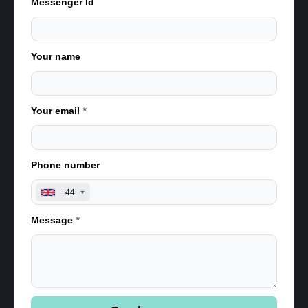
Messenger Id
Your name
Your email
*
Phone number
+44
Message
*