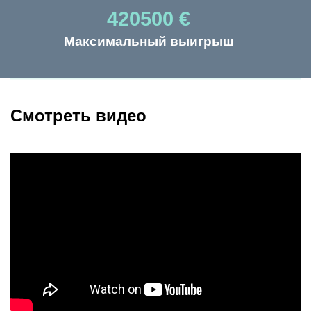
420500 €
Максимальный выигрыш
Смотреть видео