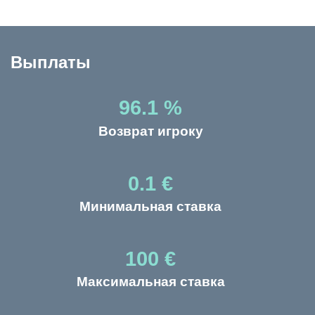
Выплаты
96.1 %
Возврат игроку
0.1 €
Минимальная ставка
100 €
Максимальная ставка