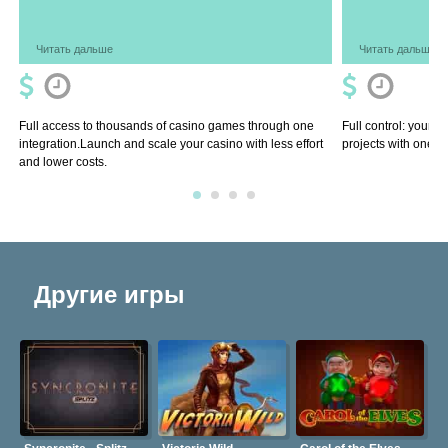
Читать дальше
Читать дальше
Full access to thousands of casino games through one
Full control: your 
integration.Launch and scale your casino with less effort
projects with one so
and lower costs.
Другие игры