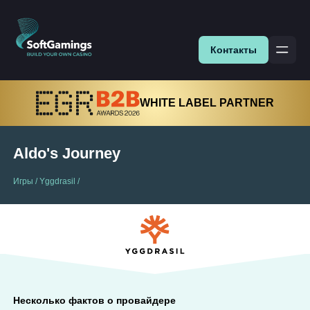
Контакты
WHITE LABEL PARTNER
Aldo's Journey
Игры
/
Yggdrasil
/
Несколько фактов о провайдере