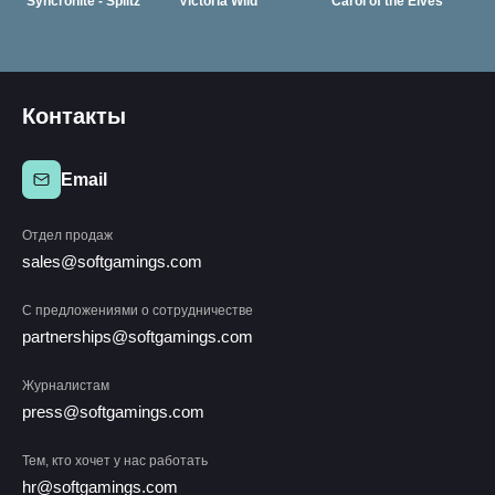
Syncronite - Splitz
Victoria Wild
Carol of the Elves
Контакты
Email
Отдел продаж
sales@softgamings.com
C предложениями о сотрудничестве
partnerships@softgamings.com
Журналистам
press@softgamings.com
Тем, кто хочет у нас работать
hr@softgamings.com