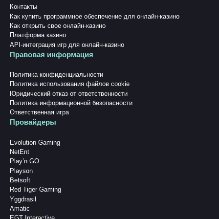
Контакты
Как купить программное обеспечение для онлайн-казино
Как открыть свое онлайн-казино
Платформа казино
API-интеграция игр для онлайн-казино
Правовая информация
Политика конфиденциальности
Политика использования файлов cookie
Юридический отказ от ответственности
Политика информационной безопасности
Ответственная игра
Провайдеры
Evolution Gaming
NetEnt
Play’n GO
Playson
Betsoft
Red Tiger Gaming
Yggdrasil
Amatic
EGT Interactive