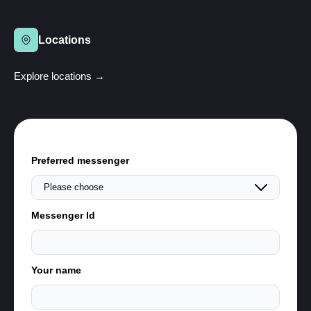
Locations
Explore locations →
Preferred messenger
Messenger Id
Your name