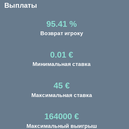
Выплаты
95.41 %
Возврат игроку
0.01 €
Минимальная ставка
45 €
Максимальная ставка
164000 €
Максимальный выигрыш