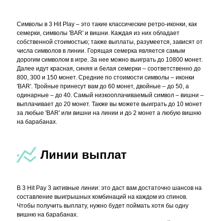
Символы в 3 Hit Play – это такие классические ретро-иконки, как
семерки, символы 'BAR' и вишни. Каждая из них обладает
собственной стоимостью; также выплаты, разумеется, зависят от
числа символов в линии. Горящая семерка является самым
дорогим символом в игре. За нее можно выиграть до 10800 монет.
Далее идут красная, синяя и белая семерки – соответственно до
800, 300 и 150 монет. Средние по стоимости символы – иконки
'BAR'. Тройные принесут вам до 60 монет, двойные – до 50, а
одинарные – до 40. Самый низкооплачиваемый символ – вишни –
выплачивает до 20 монет. Также вы можете выиграть до 10 монет
за любые 'BAR' или вишни на линии и до 2 монет а любую вишню
на барабанах.
Линии выплат
В 3 Hit Pay 3 активные линии: это даст вам достаточно шансов на
составление выигрышных комбинаций на каждом из спинов.
Чтобы получить выплату, нужно будет поймать хотя бы одну
вишню на барабанах.