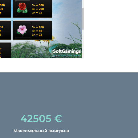
42505 €
Максимальный выигрыш