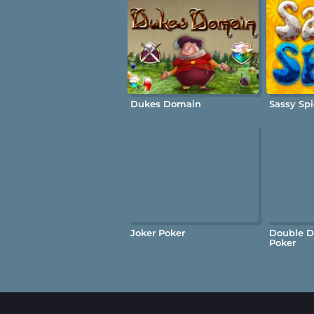
Dukes Domain
Sassy Sp
Joker Poker
Double D
Poker