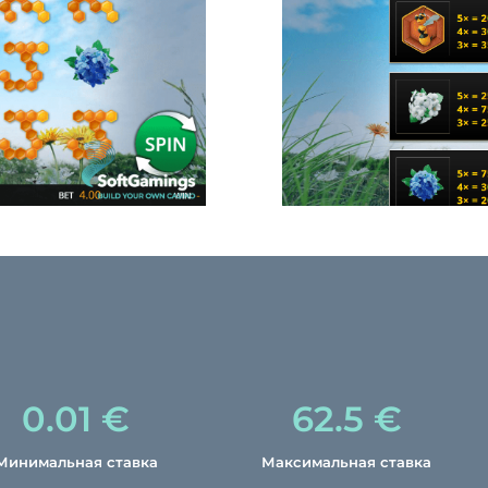
0.01 €
62.5 €
Минимальная ставка
Максимальная ставка