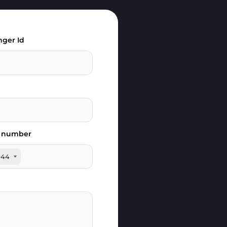
ger Id
 number
+44