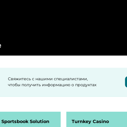
Свяжитесь с нашими специалистами,
чтобы получить информацию о продуктах
Sportsbook Solution
Turnkey Casino