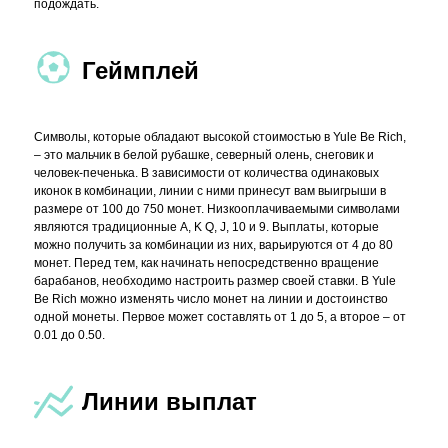
подождать.
Геймплей
Символы, которые обладают высокой стоимостью в Yule Be Rich,
– это мальчик в белой рубашке, северный олень, снеговик и
человек-печенька. В зависимости от количества одинаковых
иконок в комбинации, линии с ними принесут вам выигрыши в
размере от 100 до 750 монет. Низкооплачиваемыми символами
являются традиционные A, K Q, J, 10 и 9. Выплаты, которые
можно получить за комбинации из них, варьируются от 4 до 80
монет. Перед тем, как начинать непосредственно вращение
барабанов, необходимо настроить размер своей ставки. В Yule
Be Rich можно изменять число монет на линии и достоинство
одной монеты. Первое может составлять от 1 до 5, а второе – от
0.01 до 0.50.
Линии выплат