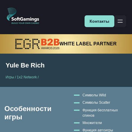
Контакты
WHITE LABEL PARTNER
Yule Be Rich
Игры
/
1x2 Network
/
Символы Wild
Символы Scatter
Особенности
Функция бесплатных
игры
спинов
Множители
Функция автоигры