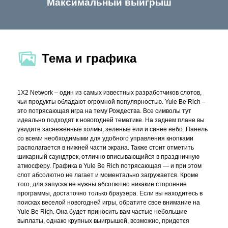
Максимальный выигрыш
Тема и графика
1X2 Network – один из самых известных разработчиков слотов,
чьи продукты обладают огромной популярностью. Yule Be Rich –
это потрясающая игра на тему Рождества. Все символы тут
идеально подходят к новогодней тематике. На заднем плане вы
увидите заснеженные холмы, зеленые ели и синее небо. Панель
со всеми необходимыми для удобного управления кнопками
располагается в нижней части экрана. Также стоит отметить
шикарный саундтрек, отлично вписывающийся в праздничную
атмосферу. Графика в Yule Be Rich потрясающая — и при этом
слот абсолютно не лагает и моментально загружается. Кроме
того, для запуска не нужны абсолютно никакие сторонние
программы, достаточно только браузера. Если вы находитесь в
поисках веселой новогодней игры, обратите свое внимание на
Yule Be Rich. Она будет приносить вам частые небольшие
выплаты, однако крупных выигрышей, возможно, придется