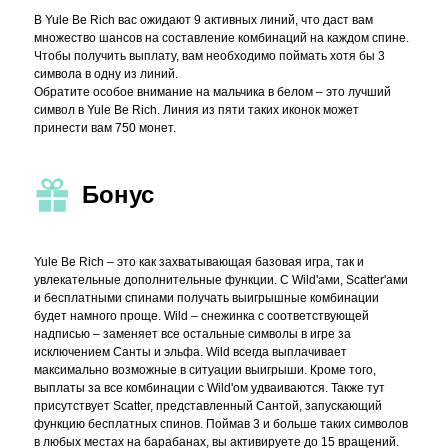
В Yule Be Rich вас ожидают 9 активных линий, что даст вам
множество шансов на составление комбинаций на каждом спине.
Чтобы получить выплату, вам необходимо поймать хотя бы 3
символа в одну из линий.
Обратите особое внимание на мальчика в белом – это лучший
символ в Yule Be Rich. Линия из пяти таких иконок может
принести вам 750 монет.
Бонус
Yule Be Rich – это как захватывающая базовая игра, так и
увлекательные дополнительные функции. С Wild'ами, Scatter'ами
и бесплатными спинами получать выигрышные комбинации
будет намного проще. Wild – снежинка с соответствующей
надписью – заменяет все остальные символы в игре за
исключением Санты и эльфа. Wild всегда выплачивает
максимально возможные в ситуации выигрыши. Кроме того,
выплаты за все комбинации с Wild'ом удваиваются. Также тут
присутствует Scatter, представленный Сантой, запускающий
функцию бесплатных спинов. Поймав 3 и больше таких символов
в любых местах на барабанах, вы активируете до 15 вращений.